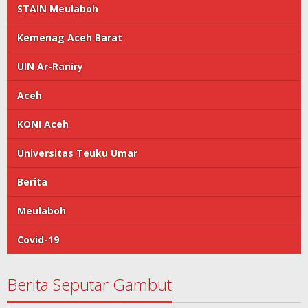
STAIN Meulaboh
Kemenag Aceh Barat
UIN Ar-Raniry
Aceh
KONI Aceh
Universitas Teuku Umar
Berita
Meulaboh
Covid-19
Berita Seputar Gambut