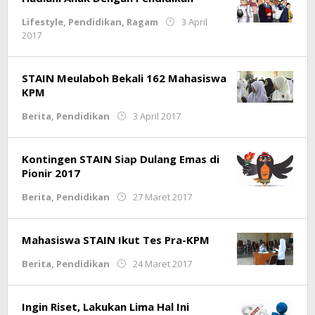
Lifestyle
,
Pendidikan
,
Ragam
3 April
oleh
2017
Ariski
Septian
STAIN Meulaboh Bekali 162 Mahasiswa
KPM
oleh
Berita
,
Pendidikan
3 April 2017
Redaksi
Kontingen STAIN Siap Dulang Emas di
Pionir 2017
oleh
Berita
,
Pendidikan
27 Maret 2017
Rindi
Purnama
Putra
Mahasiswa STAIN Ikut Tes Pra-KPM
oleh
Berita
,
Pendidikan
24 Maret 2017
Ariski
Septian
Ingin Riset, Lakukan Lima Hal Ini