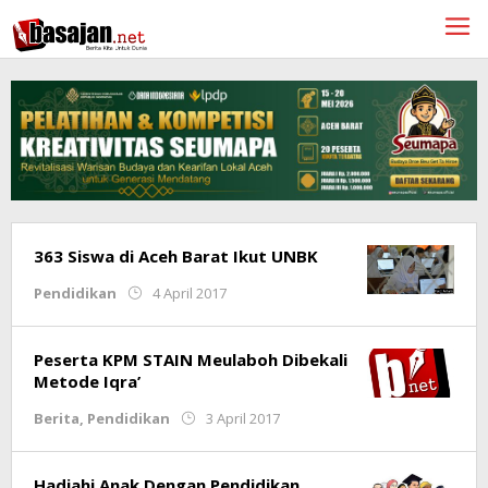
Lewati
ke
konten
363 Siswa di Aceh Barat Ikut UNBK
oleh
Pendidikan
4 April 2017
Meria
Ulfa
Peserta KPM STAIN Meulaboh Dibekali
Metode Iqra’
oleh
Berita
,
Pendidikan
3 April 2017
Ariski
Septian
Hadiahi Anak Dengan Pendidikan