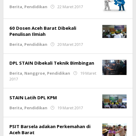
oleh
Berita
,
Pendidikan
22 Maret 2017
Ariski
Septian
60 Dosen Aceh Barat Dibekali
Penulisan Ilmiah
oleh
Berita
,
Pendidikan
20 Maret 2017
Revina
Rahayu
DPL STAIN Dibekali Teknik Bimbingan
Berita
,
Nanggroe
,
Pendidikan
19 Maret
oleh
2017
Meria
Ulfa
STAIN Latih DPL KPM
oleh
Berita
,
Pendidikan
19 Maret 2017
Ariski
Septian
PSIT Barsela adakan Perkemahan di
Aceh Barat