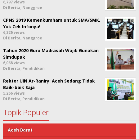
6,797 views
Di Berita, Nanggroe
CPNS 2019 Kemenkumham untuk SMA/SMK,
Yuk Cek Infonya!
6,326 views
Di Berita, Nanggroe
Tahun 2020 Guru Madrasah Wajib Gunakan
Simdupak
6,068 views
Di Berita, Pendidikan
Rektor UIN Ar-Raniry: Aceh Sedang Tidak
Baik-baik Saja
5,266 views
Di Berita, Pendidikan
Topik Populer
Aceh Barat