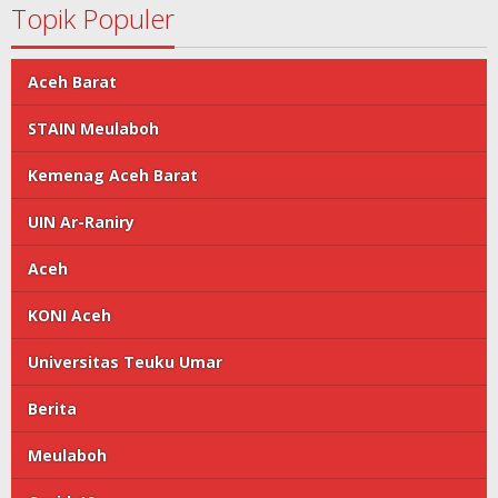
Topik Populer
Aceh Barat
STAIN Meulaboh
Kemenag Aceh Barat
UIN Ar-Raniry
Aceh
KONI Aceh
Universitas Teuku Umar
Berita
Meulaboh