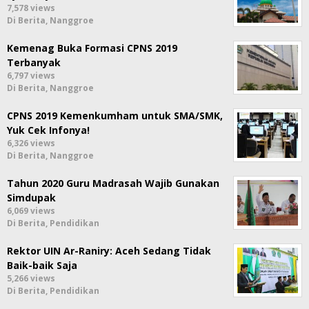
7,578 views
Di Berita, Nanggroe
Kemenag Buka Formasi CPNS 2019
Terbanyak
6,797 views
Di Berita, Nanggroe
CPNS 2019 Kemenkumham untuk SMA/SMK,
Yuk Cek Infonya!
6,326 views
Di Berita, Nanggroe
Tahun 2020 Guru Madrasah Wajib Gunakan
Simdupak
6,069 views
Di Berita, Pendidikan
Rektor UIN Ar-Raniry: Aceh Sedang Tidak
Baik-baik Saja
5,266 views
Di Berita, Pendidikan