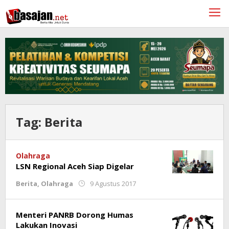
Lewati
ke
konten
Tag:
Berita
Olahraga
LSN Regional Aceh Siap Digelar
oleh
Berita
,
Olahraga
9 Agustus 2017
Redaksi
Menteri PANRB Dorong Humas
Lakukan Inovasi