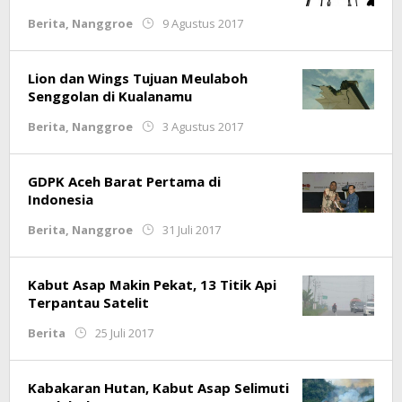
oleh
Berita
,
Nanggroe
9 Agustus 2017
Redaksi
Lion dan Wings Tujuan Meulaboh
Senggolan di Kualanamu
oleh
Berita
,
Nanggroe
3 Agustus 2017
Redaksi
GDPK Aceh Barat Pertama di
Indonesia
oleh
Berita
,
Nanggroe
31 Juli 2017
Redaksi
Kabut Asap Makin Pekat, 13 Titik Api
Terpantau Satelit
oleh
Berita
25 Juli 2017
Muliadi
Kabakaran Hutan, Kabut Asap Selimuti