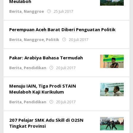
Meulaboh
oleh
Berita
,
Nanggroe
25 Juli 2017
Muliadi
Perempuan Aceh Barat Diberi Penguatan Politik
oleh
Berita
,
Nanggroe
,
Politik
20 Juli 2017
Ismail
Arafah
Pakar: Arabiya Bahasa Termudah
oleh
Berita
,
Pendidikan
20 Juli 2017
Ariski
Septian
Menuju IAIN, Tiga Prodi STAIN
Meulaboh Kaji Kurikulum
oleh
Berita
,
Pendidikan
20 Juli 2017
Ariski
Septian
207 Pelajar SMK Adu Skill di O2SN
Tingkat Provinsi