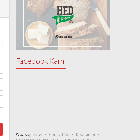
Facebook Kami
©basajan.net
Contact Us
Disclaimer
Pedoman Dewan Pers
Privacy Policy