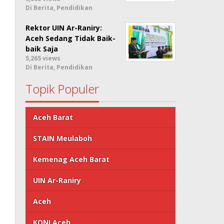
Di Berita, Pendidikan
Rektor UIN Ar-Raniry:
Aceh Sedang Tidak Baik-
baik Saja
5,265 views
Di Berita, Pendidikan
Topik Populer
Aceh Barat
STAIN Meulaboh
Kemenag Aceh Barat
UIN Ar-Raniry
Aceh
KONI Aceh