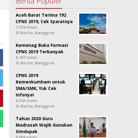
Berita Populer
Aceh Barat Terima 192
CPNS 2019, Cek Syaratnya
7,578 views
Di Berita, Nanggroe
Kemenag Buka Formasi
CPNS 2019 Terbanyak
6,797 views
Di Berita, Nanggroe
CPNS 2019
Kemenkumham untuk
SMA/SMK, Yuk Cek
Infonya!
6,326 views
Di Berita, Nanggroe
Tahun 2020 Guru
Madrasah Wajib Gunakan
Simdupak
6,068 views