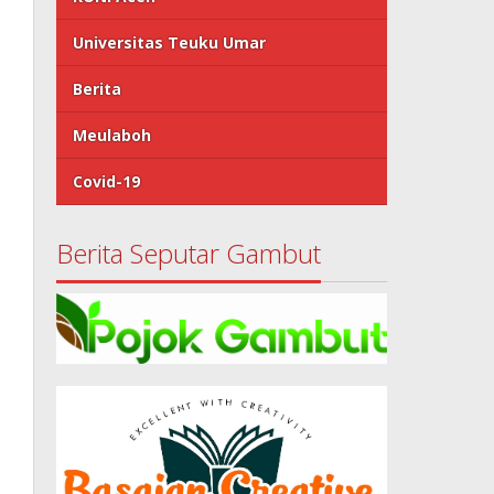
Universitas Teuku Umar
Berita
Meulaboh
Covid-19
Berita Seputar Gambut