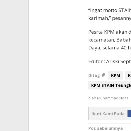
“Ingat motto STAIN
karimah,” pesanny
Pesrta KPM akan 
kecamatan, Babah 
Daya, selama 40 ha
Editor : Ariski Sep
Ditag
KPM
K
KPM STAIN Teungk
oleh
Muhammad Noza
Ikuti Kami Pada
Navigasi
Pos sebelumnya