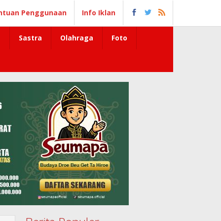
ntuan Penggunaan
Info Iklan
Sastra
Olahraga
Foto