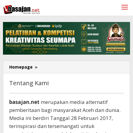
Lewati
ke
konten
Tentang
Homepage
»
Kami
Tentang Kami
6
Maret
basajan.net
merupakan media alternatif
2017
pemberitaan bagi masyarakat Aceh dan dunia.
oleh
Redaksi
Media ini berdiri Tanggal 28 Februari 2017,
terinspirasi dan tersemangati untuk