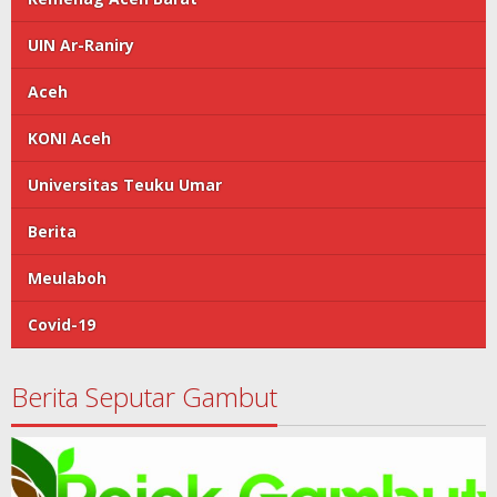
UIN Ar-Raniry
Aceh
KONI Aceh
Universitas Teuku Umar
Berita
Meulaboh
Covid-19
Berita Seputar Gambut