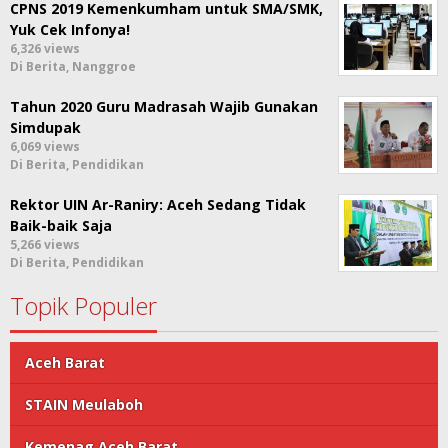
CPNS 2019 Kemenkumham untuk SMA/SMK,
Yuk Cek Infonya!
6,326 views
Di Berita, Nanggroe
Tahun 2020 Guru Madrasah Wajib Gunakan
Simdupak
6,069 views
Di Berita, Pendidikan
Rektor UIN Ar-Raniry: Aceh Sedang Tidak
Baik-baik Saja
5,266 views
Di Berita, Pendidikan
Topik Populer
Aceh Barat
STAIN Meulaboh
Kemenag Aceh Barat