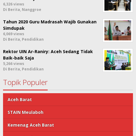
6,326 views
Di Berita, Nanggroe
Tahun 2020 Guru Madrasah Wajib Gunakan
Simdupak
6,069 views
Di Berita, Pendidikan
Rektor UIN Ar-Raniry: Aceh Sedang Tidak
Baik-baik Saja
5,266 views
Di Berita, Pendidikan
Topik Populer
Aceh Barat
STAIN Meulaboh
Kemenag Aceh Barat