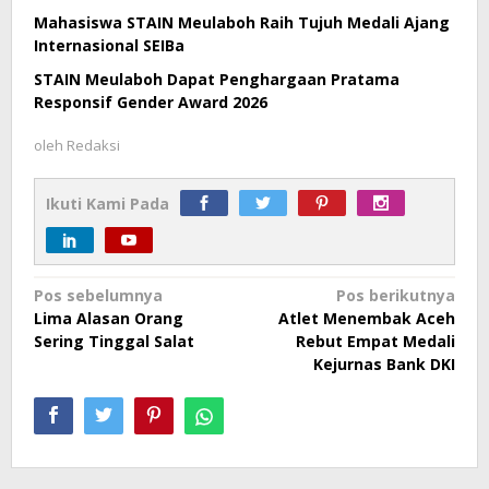
Mahasiswa STAIN Meulaboh Raih Tujuh Medali Ajang
Internasional SEIBa
STAIN Meulaboh Dapat Penghargaan Pratama
Responsif Gender Award 2026
oleh
Redaksi
Ikuti Kami Pada
Navigasi
Pos sebelumnya
Pos berikutnya
Lima Alasan Orang
Atlet Menembak Aceh
pos
Sering Tinggal Salat
Rebut Empat Medali
Kejurnas Bank DKI