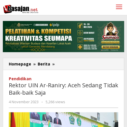
Lewati
ke
konten
Rektor
Homepage
»
Berita
»
UIN
Ar-
Pendidikan
Raniry:
Rektor UIN Ar-Raniry: Aceh Sedang Tidak
Aceh
Baik-baik Saja
Sedang
Tidak
oleh
4 November 2023
-
5,266 views
Baik-
Redaksi
baik
Saja