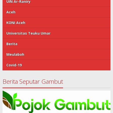
UIN Ar-Raniry
Aceh
KONI Aceh
Universitas Teuku Umar
Berita
Meulaboh
Covid-19
Berita Seputar Gambut