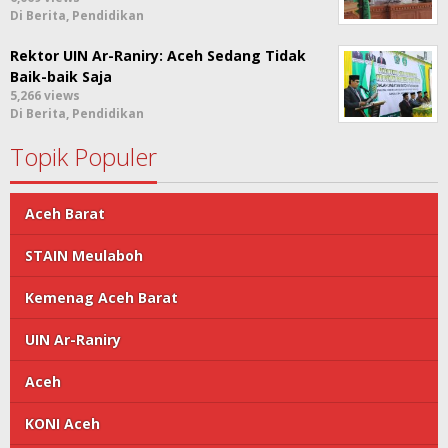
Di Berita, Pendidikan
Rektor UIN Ar-Raniry: Aceh Sedang Tidak
Baik-baik Saja
5,266 views
Di Berita, Pendidikan
Topik Populer
Aceh Barat
STAIN Meulaboh
Kemenag Aceh Barat
UIN Ar-Raniry
Aceh
KONI Aceh