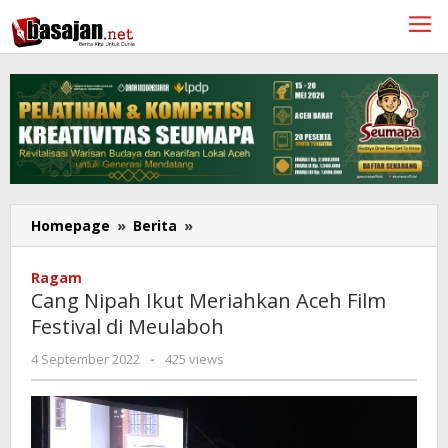
Lewati
ke
konten
Cang
Homepage
»
Berita
»
Nipah
Ikut
Ragam
Meriahkan
Cang Nipah Ikut Meriahkan Aceh Film
Aceh
Festival di Meulaboh
Film
Festival
oleh
4 September 2022
-
425 views
di
Redaksi
Meulaboh