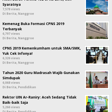
Syaratnya
7,578 views
Di Berita, Nanggroe
Kemenag Buka Formasi CPNS 2019
Terbanyak
6,797 views
Di Berita, Nanggroe
CPNS 2019 Kemenkumham untuk SMA/SMK,
Yuk Cek Infonya!
6,326 views
Di Berita, Nanggroe
Tahun 2020 Guru Madrasah Wajib Gunakan
Simdupak
6,068 views
Di Berita, Pendidikan
Rektor UIN Ar-Raniry: Aceh Sedang Tidak
Baik-baik Saja
5,266 views
Di Berita, Pendidikan