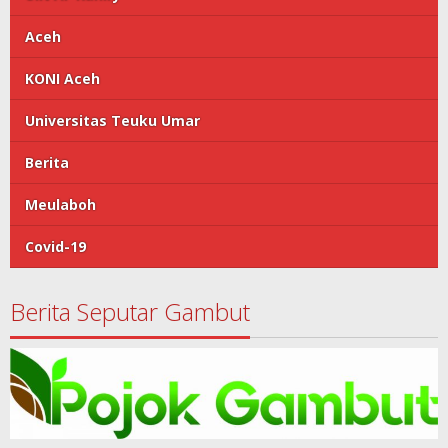
Aceh
KONI Aceh
Universitas Teuku Umar
Berita
Meulaboh
Covid-19
Berita Seputar Gambut