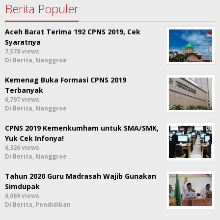
Berita Populer
Aceh Barat Terima 192 CPNS 2019, Cek
Syaratnya
7,578 views
Di Berita, Nanggroe
Kemenag Buka Formasi CPNS 2019
Terbanyak
6,797 views
Di Berita, Nanggroe
CPNS 2019 Kemenkumham untuk SMA/SMK,
Yuk Cek Infonya!
6,326 views
Di Berita, Nanggroe
Tahun 2020 Guru Madrasah Wajib Gunakan
Simdupak
6,069 views
Di Berita, Pendidikan