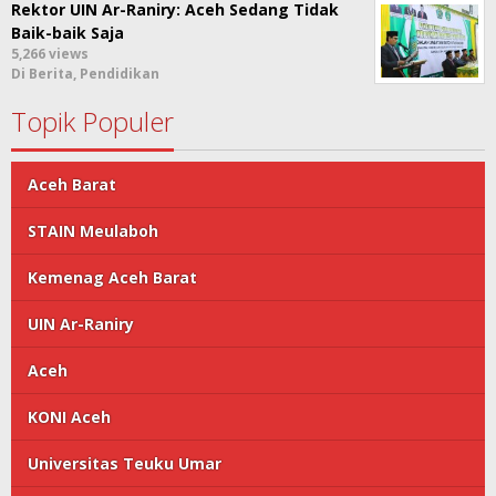
Rektor UIN Ar-Raniry: Aceh Sedang Tidak
Baik-baik Saja
5,266 views
Di Berita, Pendidikan
Topik Populer
Aceh Barat
STAIN Meulaboh
Kemenag Aceh Barat
UIN Ar-Raniry
Aceh
KONI Aceh
Universitas Teuku Umar