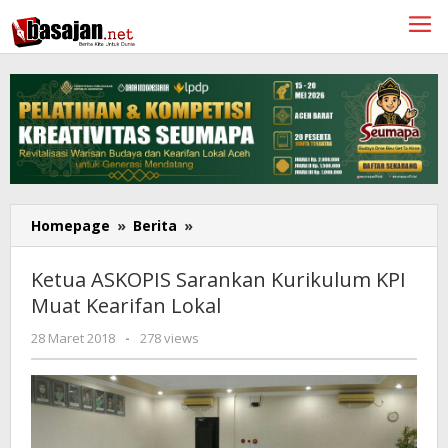
Lewati
ke
konten
Ketua
Homepage
»
Berita
»
ASKOPIS
Sarankan
Ketua ASKOPIS Sarankan Kurikulum KPI
Kurikulum
Muat Kearifan Lokal
KPI
Muat
oleh
28 Maret 2018
-
278 views
Kearifan
Redaksi
Lokal