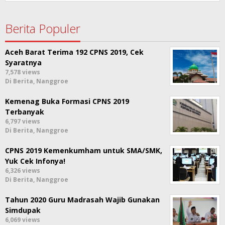
Berita Populer
Aceh Barat Terima 192 CPNS 2019, Cek
Syaratnya
7,578 views
Di Berita, Nanggroe
Kemenag Buka Formasi CPNS 2019
Terbanyak
6,797 views
Di Berita, Nanggroe
CPNS 2019 Kemenkumham untuk SMA/SMK,
Yuk Cek Infonya!
6,326 views
Di Berita, Nanggroe
Tahun 2020 Guru Madrasah Wajib Gunakan
Simdupak
6,069 views