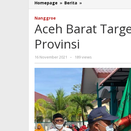
Aceh
Homepage
»
Berita
»
Barat
Targetkan
Nanggroe
Juara
Aceh Barat Targe
Pentas
PAI
Provinsi
Provinsi
oleh
16 November 2021
-
189 views
Rahmat
Trisnamal