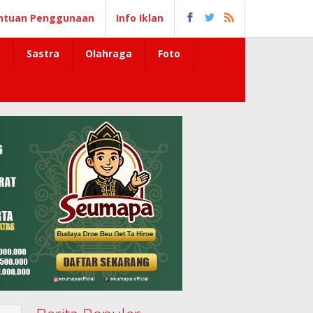
ntuan Penggunaan
Info Iklan
Sastra
Olahraga
Foto