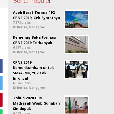
Berita Populer
Aceh Barat Terima 192
CPNS 2019, Cek Syaratnya
7,578 views
Di Berita, Nanggroe
Kemenag Buka Formasi
CPNS 2019 Terbanyak
6,797 views
Di Berita, Nanggroe
CPNS 2019
Kemenkumham untuk
SMA/SMK, Yuk Cek
Infonya!
6,326 views
Di Berita, Nanggroe
Tahun 2020 Guru
Madrasah Wajib Gunakan
Simdupak
6,068 views