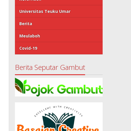
Universitas Teuku Umar
Berita
Meulaboh
Covid-19
Berita Seputar Gambut