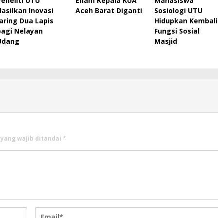
Peneliti UTU
Enam Kepala KUA
Mahasiswa
Hasilkan Inovasi
Aceh Barat Diganti
Sosiologi UTU
Jaring Dua Lapis
Hidupkan Kembali
bagi Nelayan
Fungsi Sosial
Udang
Masjid
 yang wajib ditandai
*