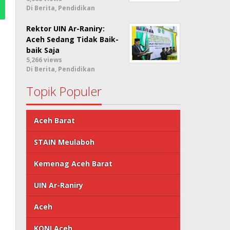
Di Berita, Pendidikan
Rektor UIN Ar-Raniry:
Aceh Sedang Tidak Baik-
baik Saja
5,266 views
Di Berita, Pendidikan
Topik Populer
Aceh Barat
STAIN Meulaboh
Kemenag Aceh Barat
UIN Ar-Raniry
Aceh
KONI Aceh