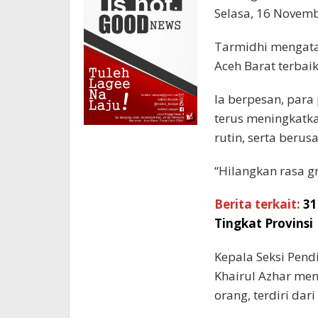
Selasa, 16 Novemb
Tarmidhi mengata
Aceh Barat terbaik 
Ia berpesan, para 
terus meningkatk
rutin, serta beru
“Hilangkan rasa g
Berita terkait:
31
Tingkat Provinsi
Kepala Seksi Pend
Khairul Azhar men
orang, terdiri da