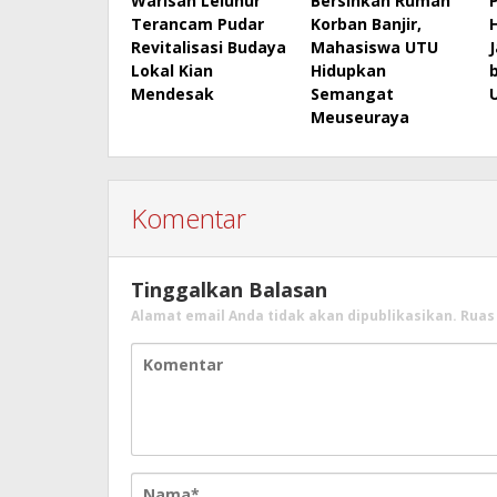
Warisan Leluhur
Bersihkan Rumah
Terancam Pudar
Korban Banjir,
Revitalisasi Budaya
Mahasiswa UTU
Lokal Kian
Hidupkan
Mendesak
Semangat
Meuseuraya
Komentar
Tinggalkan Balasan
Alamat email Anda tidak akan dipublikasikan.
Ruas