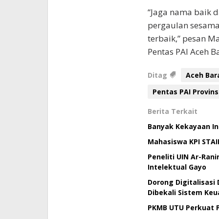
“Jaga nama baik 
pergaulan sesama 
terbaik,” pesan M
Pentas PAI Aceh Ba
Ditag
Aceh Bar
Pentas PAI Provins
Berita Terkait
Banyak Kekayaan Int
Mahasiswa KPI STAI
Peneliti UIN Ar-Ran
Intelektual Gayo
Dorong Digitalisas
Dibekali Sistem Ke
PKMB UTU Perkuat P