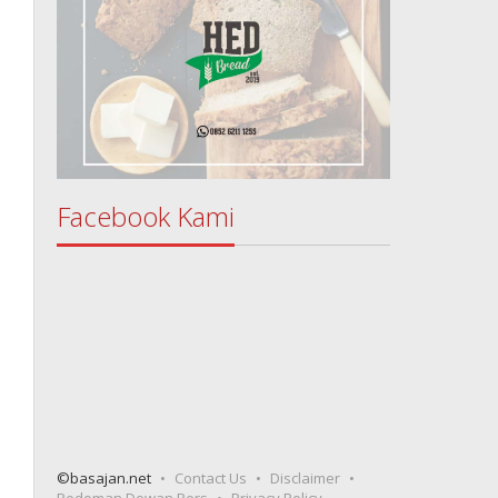
Facebook Kami
©basajan.net
Contact Us
Disclaimer
Pedoman Dewan Pers
Privacy Policy