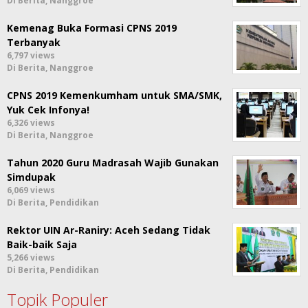
Di Berita, Nanggroe
Kemenag Buka Formasi CPNS 2019
Terbanyak
6,797 views
Di Berita, Nanggroe
CPNS 2019 Kemenkumham untuk SMA/SMK,
Yuk Cek Infonya!
6,326 views
Di Berita, Nanggroe
Tahun 2020 Guru Madrasah Wajib Gunakan
Simdupak
6,069 views
Di Berita, Pendidikan
Rektor UIN Ar-Raniry: Aceh Sedang Tidak
Baik-baik Saja
5,266 views
Di Berita, Pendidikan
Topik Populer