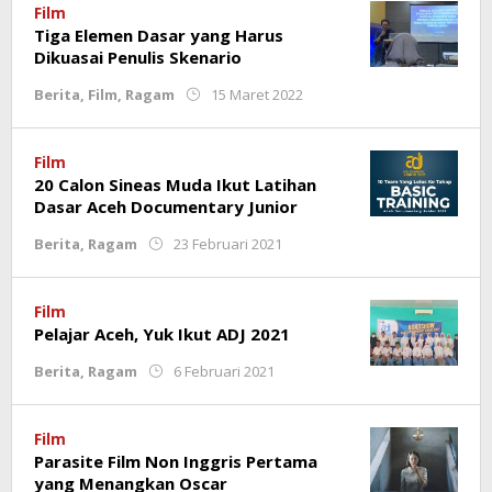
Film
Tiga Elemen Dasar yang Harus
Dikuasai Penulis Skenario
oleh
Berita
,
Film
,
Ragam
15 Maret 2022
Rahmat
Trisnamal
Film
20 Calon Sineas Muda Ikut Latihan
Dasar Aceh Documentary Junior
oleh
Berita
,
Ragam
23 Februari 2021
Redaksi
Film
Pelajar Aceh, Yuk Ikut ADJ 2021
oleh
Berita
,
Ragam
6 Februari 2021
Rahmat
Trisnamal
Film
Parasite Film Non Inggris Pertama
yang Menangkan Oscar