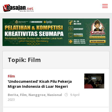
Lewati
ke
konten
Topik:
Film
Film
‘Undocumented’ Kisah Pilu Pekerja
Migran Indonesia di Luar Negeri
Berita
,
Film
,
Nanggroe
,
Nasional
9 April
oleh
2023
Redaksi