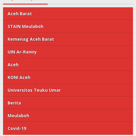
Aceh Barat
STAIN Meulaboh
Kemenag Aceh Barat
UIN Ar-Raniry
Aceh
KONI Aceh
Universitas Teuku Umar
Berita
Meulaboh
Covid-19