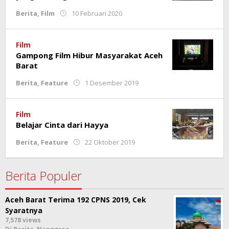
oleh
Berita
,
Film
10 Februari 2020
Redaksi
Film
Gampong Film Hibur Masyarakat Aceh
Barat
oleh
Berita
,
Feature
1 Desember 2019
Rahmat
Trisnamal
Film
Belajar Cinta dari Hayya
oleh
Berita
,
Feature
22 Oktober 2019
Redaksi
Berita Populer
Aceh Barat Terima 192 CPNS 2019, Cek
Syaratnya
7,578 views