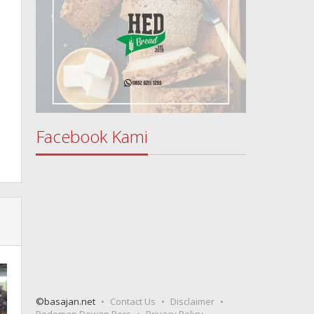
Facebook Kami
©basajan.net
Contact Us
Disclaimer
Pedoman Dewan Pers
Privacy Policy