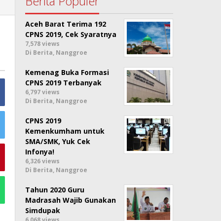
Berita Populer
Aceh Barat Terima 192
CPNS 2019, Cek Syaratnya
7,578 views
Di Berita, Nanggroe
Kemenag Buka Formasi
CPNS 2019 Terbanyak
6,797 views
Di Berita, Nanggroe
CPNS 2019
Kemenkumham untuk
SMA/SMK, Yuk Cek
Infonya!
6,326 views
Di Berita, Nanggroe
Tahun 2020 Guru
Madrasah Wajib Gunakan
Simdupak
6,068 views