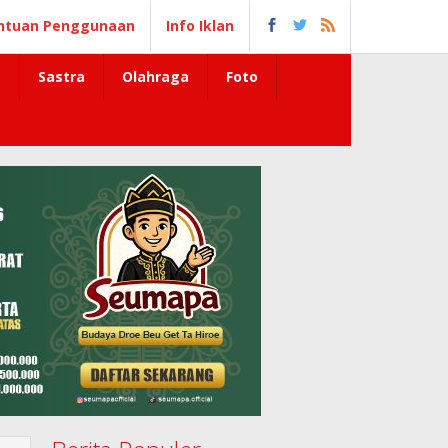
ntuan Penggunaan
Info Iklan
Sastra
Olahraga
Foto