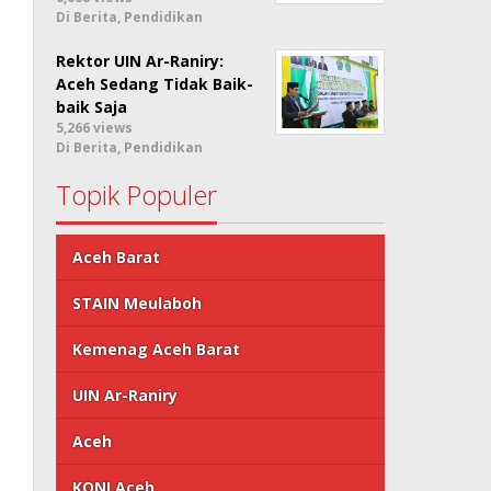
Di Berita, Pendidikan
Rektor UIN Ar-Raniry:
Aceh Sedang Tidak Baik-
baik Saja
5,266 views
Di Berita, Pendidikan
Topik Populer
Aceh Barat
STAIN Meulaboh
Kemenag Aceh Barat
UIN Ar-Raniry
Aceh
KONI Aceh