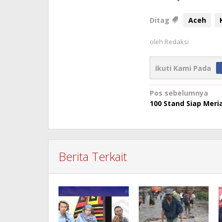
Ditag
Aceh
oleh
Redaksi
Ikuti Kami Pada
Navigasi
Pos sebelumnya
100 Stand Siap Meri
pos
Berita Terkait