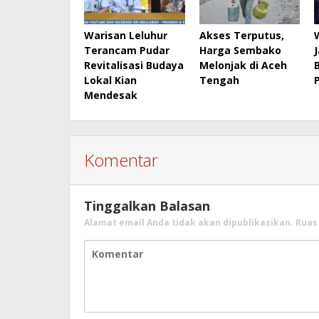
Warisan Leluhur
Akses Terputus,
Terancam Pudar
Harga Sembako
Revitalisasi Budaya
Melonjak di Aceh
Lokal Kian
Tengah
Mendesak
Komentar
Tinggalkan Balasan
Alamat email Anda tidak akan dipublikasikan.
Ruas