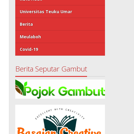
Universitas Teuku Umar
Berita
Meulaboh
Covid-19
Berita Seputar Gambut