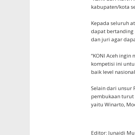
kabupaten/kota se
Kepada seluruh at
dapat bertanding 
dan juri agar da
“KONI Aceh ingin m
kompetisi ini unt
baik level nasiona
Selain dari unsur
pembukaan turut h
yaitu Winarto, Moc
Editor: Junaidi Mu