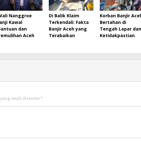
Wali Nanggroe
Di Balik Klaim
Korban Banjir Ace
Janji Kawal
Terkendali: Fakta
Bertahan di
Bantuan dan
Banjir Aceh yang
Tengah Lapar da
Pemulihan Aceh
Terabaikan
Ketidakpastian
 yang wajib ditandai
*