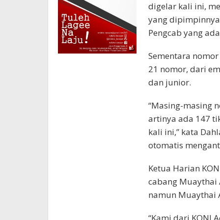
digelar kali ini,
yang dipimpinnya i
Pengcab yang ada 
Sementara nomor 
21 nomor, dari emp
dan junior.
“Masing-masing n
artinya ada 147 t
kali ini,” kata Da
otomatis menganto
Ketua Harian KON
cabang Muaythai A
namun Muaythai A
“Kami dari KONI A