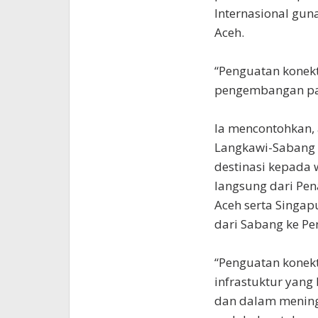
Internasional gu
Aceh.
“Penguatan konek
pengembangan pas
Ia mencontohkan,
Langkawi-Sabang 
destinasi kepada 
langsung dari Pe
Aceh serta Singap
dari Sabang ke Pe
“Penguatan konekti
infrastuktur yan
dan dalam meningk