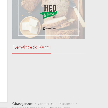
Facebook Kami
©basajan.net
Contact Us
Disclaimer
Pedoman Dewan Pers
Privacy Policy