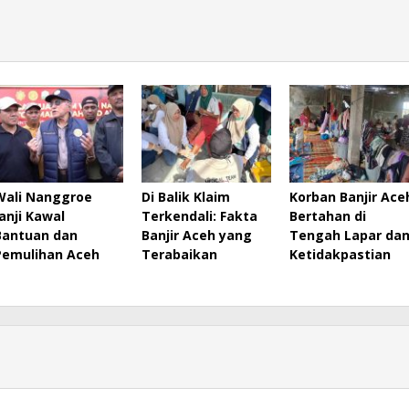
Wali Nanggroe
Di Balik Klaim
Korban Banjir Ace
Janji Kawal
Terkendali: Fakta
Bertahan di
Bantuan dan
Banjir Aceh yang
Tengah Lapar da
Pemulihan Aceh
Terabaikan
Ketidakpastian