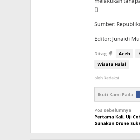
melakukan tahapa
[]
Sumber: Republik
Editor: Junaidi Mu
Ditag
Aceh
Wisata Halal
oleh
Redaksi
Ikuti Kami Pada
Navigasi
Pos sebelumnya
Pertama Kali, Uji Co
pos
Gunakan Drone Suk