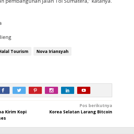
n pembangunan jalan Tol Sumatera,” katanya.
a
lieng
Halal Tourism
Nova Iriansyah
Pos berikutnya
ba Kirim Kopi
Korea Selatan Larang Bitcoin
ses