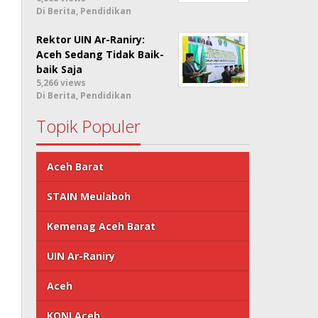
Di Berita, Pendidikan
Rektor UIN Ar-Raniry:
Aceh Sedang Tidak Baik-
baik Saja
5,266 views
Di Berita, Pendidikan
Topik Populer
Aceh Barat
STAIN Meulaboh
Kemenag Aceh Barat
UIN Ar-Raniry
Aceh
KONI Aceh