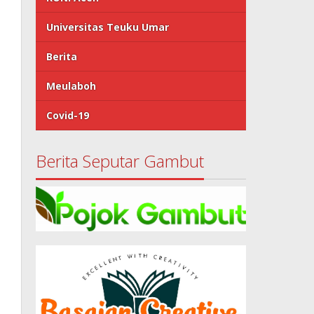
Universitas Teuku Umar
Berita
Meulaboh
Covid-19
Berita Seputar Gambut