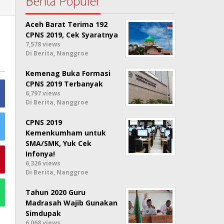
Berita Populer
Aceh Barat Terima 192
CPNS 2019, Cek Syaratnya
7,578 views
Di Berita, Nanggroe
Kemenag Buka Formasi
CPNS 2019 Terbanyak
6,797 views
Di Berita, Nanggroe
CPNS 2019
Kemenkumham untuk
SMA/SMK, Yuk Cek
Infonya!
6,326 views
Di Berita, Nanggroe
Tahun 2020 Guru
Madrasah Wajib Gunakan
Simdupak
6,068 views