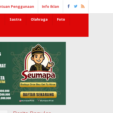
ntuan Penggunaan
Info Iklan
Sastra
Olahraga
Foto