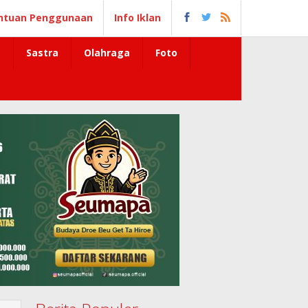
ntuan Penggunaan
Info Iklan
Sastra
Olahraga
Foto