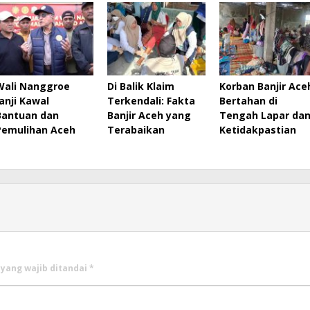
Wali Nanggroe
Di Balik Klaim
Korban Banjir Ace
Janji Kawal
Terkendali: Fakta
Bertahan di
Bantuan dan
Banjir Aceh yang
Tengah Lapar da
Pemulihan Aceh
Terabaikan
Ketidakpastian
 yang wajib ditandai
*