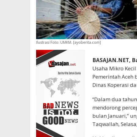
Ilustrasi Foto: UMKM. [ayoberita.com]
BASAJAN.NET, B
Usaha Mikro Keci
Pemerintah Aceh 
Dinas Koperasi d
“Dalam dua tahun 
mendorong percep
bulan Januari,” u
Taqwallah, Selasa