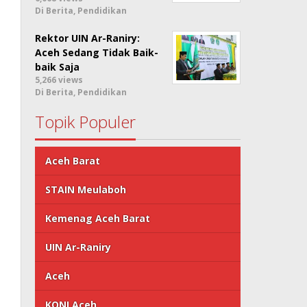
Di Berita, Pendidikan
Rektor UIN Ar-Raniry:
Aceh Sedang Tidak Baik-
baik Saja
5,266 views
Di Berita, Pendidikan
Topik Populer
Aceh Barat
STAIN Meulaboh
Kemenag Aceh Barat
UIN Ar-Raniry
Aceh
KONI Aceh