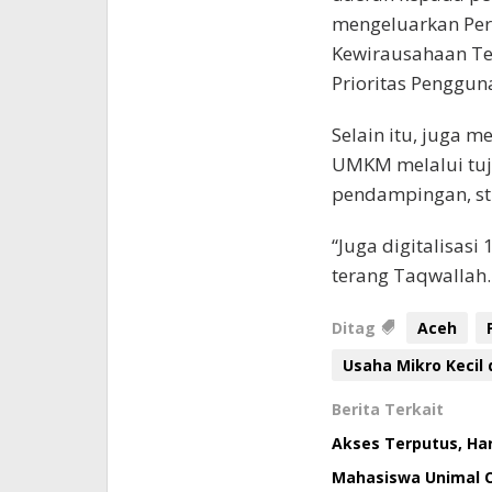
mengeluarkan Pe
Kewirausahaan Te
Prioritas Penggu
Selain itu, juga
UMKM melalui tuju
pendampingan, st
“Juga digitalisas
terang Taqwallah.
Ditag
Aceh
Usaha Mikro Kecil
Berita Terkait
Akses Terputus, Ha
Mahasiswa Unimal Ol