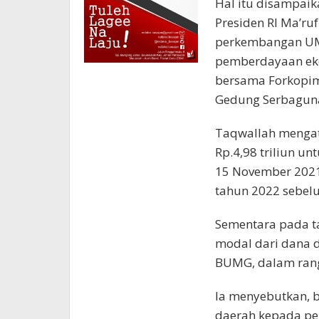
Hal itu disampai
Presiden RI Ma’ruf
perkembangan UMK
pemberdayaan eko
bersama Forkopimd
Gedung Serbaguna
Taqwallah mengata
Rp.4,98 triliun un
15 November 2021.
tahun 2022 sebelu
Sementara pada ta
modal dari dana d
BUMG, dalam rang
Ia menyebutkan, 
daerah kepada pe