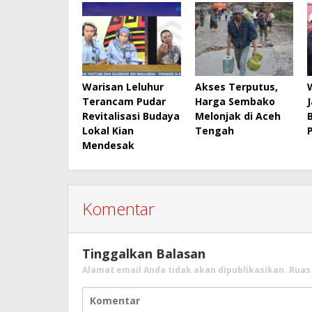
Warisan Leluhur
Akses Terputus,
Terancam Pudar
Harga Sembako
Revitalisasi Budaya
Melonjak di Aceh
Lokal Kian
Tengah
Mendesak
Komentar
Tinggalkan Balasan
Alamat email Anda tidak akan dipublikasikan.
Ruas