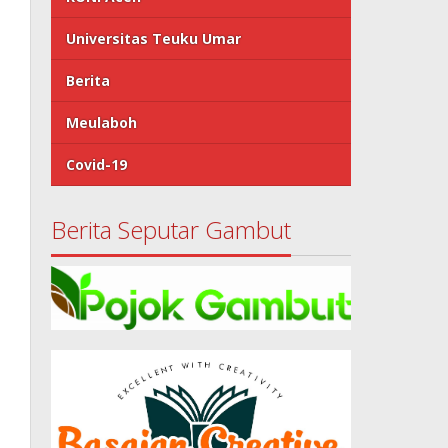
Universitas Teuku Umar
Berita
Meulaboh
Covid-19
Berita Seputar Gambut