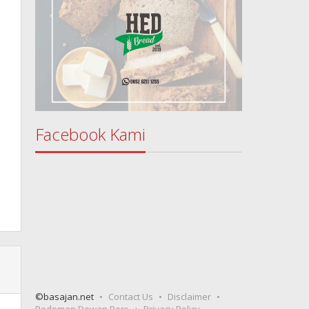
Facebook Kami
©basajan.net
Contact Us
Disclaimer
Pedoman Dewan Pers
Privacy Policy