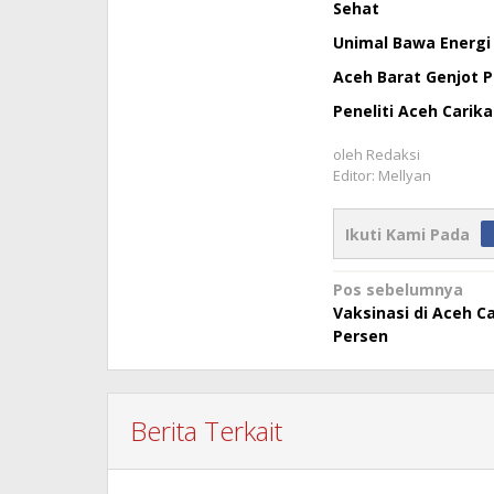
Sehat
Unimal Bawa Energi 
Aceh Barat Genjot 
Peneliti Aceh Carik
oleh
Redaksi
Editor: Mellyan
Ikuti Kami Pada
Navigasi
Pos sebelumnya
Vaksinasi di Aceh Ca
pos
Persen
Berita Terkait