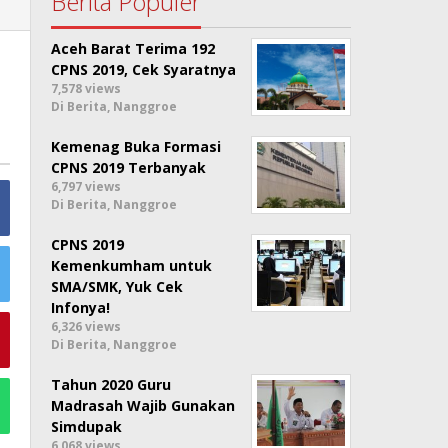
Berita Populer
Aceh Barat Terima 192
CPNS 2019, Cek Syaratnya
7,578 views
Di Berita, Nanggroe
Kemenag Buka Formasi
CPNS 2019 Terbanyak
6,797 views
Di Berita, Nanggroe
CPNS 2019
Kemenkumham untuk
SMA/SMK, Yuk Cek
Infonya!
6,326 views
Di Berita, Nanggroe
Tahun 2020 Guru
Madrasah Wajib Gunakan
Simdupak
6,068 views