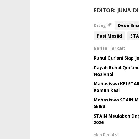
EDITOR: JUNAID
Ditag
Desa Bin
Pasi Mesjid
STA
Berita Terkait
Ruhul Qur’ani Siap 
Dayah Ruhul Qur’an
Nasional
Mahasiswa KPI STAI
Komunikasi
Mahasiswa STAIN Me
SEIBa
STAIN Meulaboh Da
2026
oleh
Redaksi