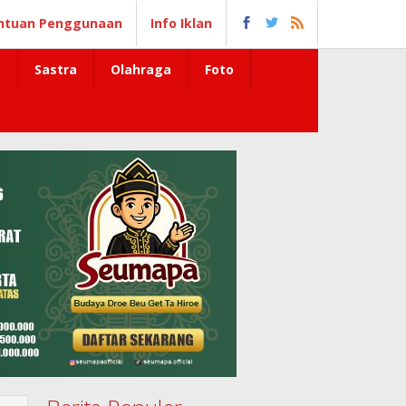
ntuan Penggunaan
Info Iklan
Sastra
Olahraga
Foto