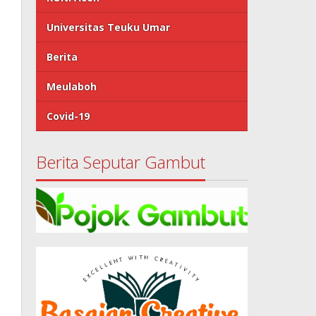
Universitas Teuku Umar
Berita
Meulaboh
Covid-19
Berita Seputar Gambut