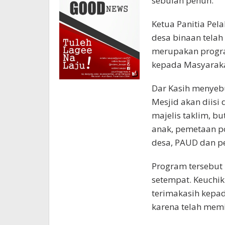
sebulan penuh.
Ketua Panitia Pe
desa binaan telah 
merupakan progra
kepada Masyaraka
Dar Kasih menyeb
Mesjid akan diisi
majelis taklim, bu
anak, pemetaan po
desa, PAUD dan p
Program tersebut
setempat. Keuchi
terimakasih kepa
karena telah memi