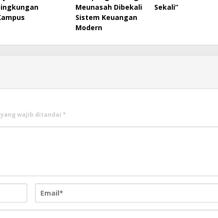
Lingkungan
Meunasah Dibekali
Sekali”
Kampus
Sistem Keuangan
Modern
 yang wajib ditandai
*