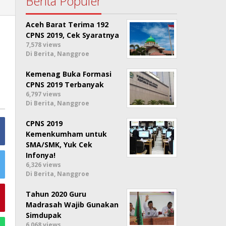
Berita Populer
Aceh Barat Terima 192
CPNS 2019, Cek Syaratnya
7,578 views
Di Berita, Nanggroe
Kemenag Buka Formasi
CPNS 2019 Terbanyak
6,797 views
Di Berita, Nanggroe
CPNS 2019
Kemenkumham untuk
SMA/SMK, Yuk Cek
Infonya!
6,326 views
Di Berita, Nanggroe
Tahun 2020 Guru
Madrasah Wajib Gunakan
Simdupak
6,068 views