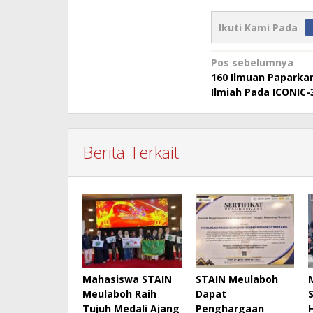
Ikuti Kami Pada
Navigasi
Pos sebelumnya
160 Ilmuan Papark
pos
Ilmiah Pada ICONIC-
Berita Terkait
Mahasiswa STAIN
STAIN Meulaboh
Meulaboh Raih
Dapat
Tujuh Medali Ajang
Penghargaan