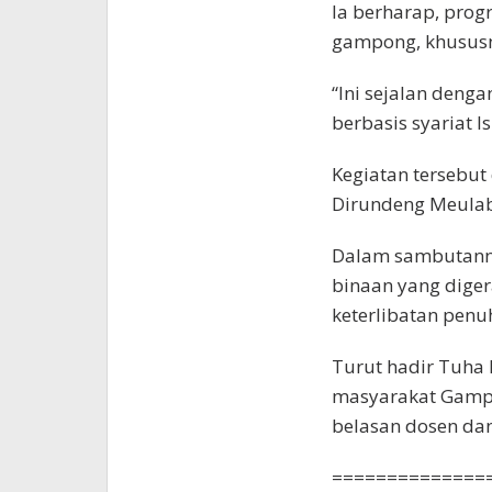
Ia berharap, prog
gampong, khususn
“Ini sejalan denga
berbasis syariat I
Kegiatan tersebut
Dirundeng Meulabo
Dalam sambutanny
binaan yang dige
keterlibatan penu
Turut hadir Tuha 
masyarakat Gampon
belasan dosen dan
==============