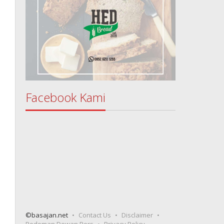
Facebook Kami
©basajan.net
Contact Us
Disclaimer
Pedoman Dewan Pers
Privacy Policy