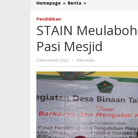
STAIN
Homepage
»
Berita
»
Meulaboh
Lakukan
Pendidikan
Bina
STAIN Meulaboh 
Desa
di
Pasi Mesjid
Pasi
Mesjid
oleh
2 November 2022
-
240 views
Redaksi