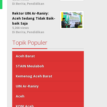
Di Berita, Pendidikan
Rektor UIN Ar-Raniry:
Aceh Sedang Tidak Baik-
baik Saja
5,266 views
Di Berita, Pendidikan
Topik Populer
Aceh Barat
STAIN Meulaboh
Kemenag Aceh Barat
UIN Ar-Raniry
Aceh
KONI Aceh