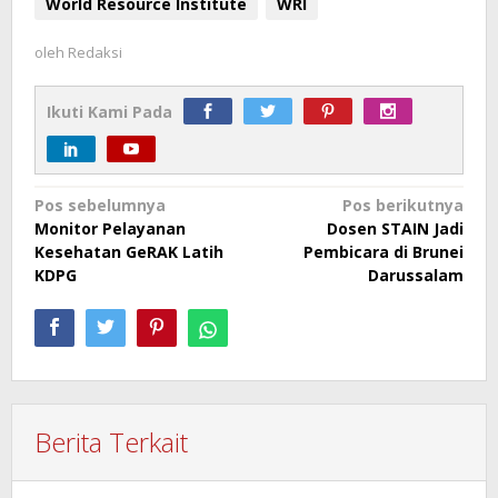
World Resource Institute
WRI
oleh
Redaksi
Ikuti Kami Pada
Navigasi
Pos sebelumnya
Pos berikutnya
Monitor Pelayanan
Dosen STAIN Jadi
pos
Kesehatan GeRAK Latih
Pembicara di Brunei
KDPG
Darussalam
Berita Terkait