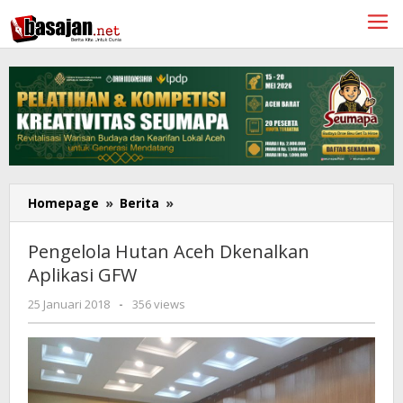
Lewati
ke
konten
Pengelola
Homepage
»
Berita
»
Hutan
Aceh
Pengelola Hutan Aceh Dkenalkan
Dkenalkan
Aplikasi GFW
Aplikasi
GFW
oleh
25 Januari 2018
-
356 views
Redaksi