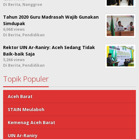
Di Berita, Nanggroe
Tahun 2020 Guru Madrasah Wajib Gunakan
Simdupak
6,068 views
Di Berita, Pendidikan
Rektor UIN Ar-Raniry: Aceh Sedang Tidak
Baik-baik Saja
5,266 views
Di Berita, Pendidikan
Topik Populer
Aceh Barat
STAIN Meulaboh
Kemenag Aceh Barat
UIN Ar-Raniry