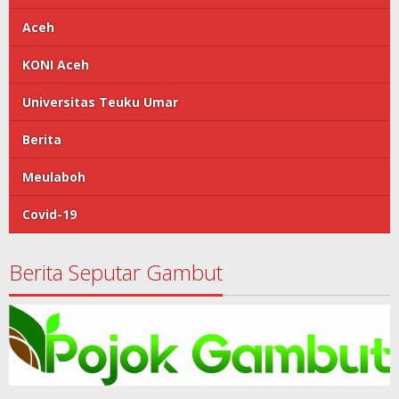
Aceh
KONI Aceh
Universitas Teuku Umar
Berita
Meulaboh
Covid-19
Berita Seputar Gambut