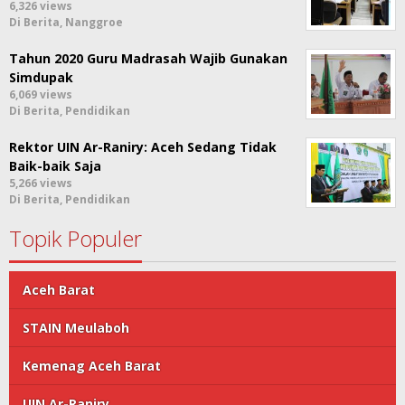
6,326 views
Di Berita, Nanggroe
Tahun 2020 Guru Madrasah Wajib Gunakan
Simdupak
6,069 views
Di Berita, Pendidikan
Rektor UIN Ar-Raniry: Aceh Sedang Tidak
Baik-baik Saja
5,266 views
Di Berita, Pendidikan
Topik Populer
Aceh Barat
STAIN Meulaboh
Kemenag Aceh Barat
UIN Ar-Raniry