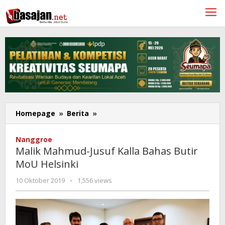
Lewati
ke
konten
Malik
Homepage
»
Berita
»
Mahmud-
Jusuf
Nanggroe
Kalla
Malik Mahmud-Jusuf Kalla Bahas Butir
Bahas
MoU Helsinki
Butir
MoU
oleh
10 Oktober 2019
-
1,556 views
Helsinki
Redaksi