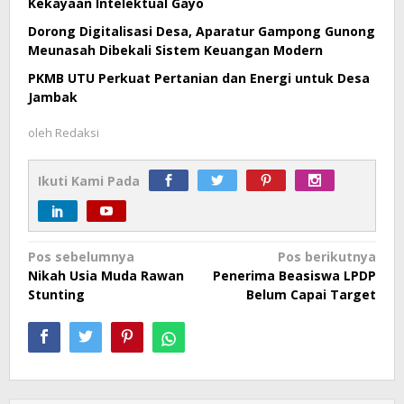
Kekayaan Intelektual Gayo
Dorong Digitalisasi Desa, Aparatur Gampong Gunong
Meunasah Dibekali Sistem Keuangan Modern
PKMB UTU Perkuat Pertanian dan Energi untuk Desa
Jambak
oleh
Redaksi
Ikuti Kami Pada
Navigasi
Pos sebelumnya
Pos berikutnya
Nikah Usia Muda Rawan
Penerima Beasiswa LPDP
pos
Stunting
Belum Capai Target