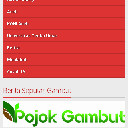
Aceh
KONI Aceh
Universitas Teuku Umar
Berita
Meulaboh
Covid-19
Berita Seputar Gambut