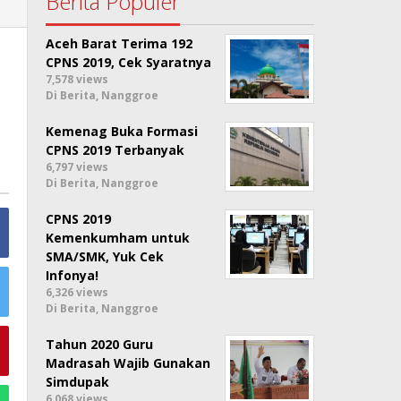
Berita Populer
Aceh Barat Terima 192
CPNS 2019, Cek Syaratnya
7,578 views
Di Berita, Nanggroe
Kemenag Buka Formasi
CPNS 2019 Terbanyak
6,797 views
Di Berita, Nanggroe
CPNS 2019
Kemenkumham untuk
SMA/SMK, Yuk Cek
Infonya!
6,326 views
Di Berita, Nanggroe
Tahun 2020 Guru
Madrasah Wajib Gunakan
Simdupak
6,068 views