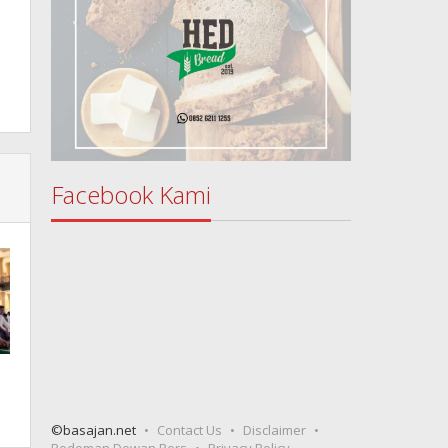
Facebook Kami
©basajan.net
Contact Us
Disclaimer
Pedoman Dewan Pers
Privacy Policy