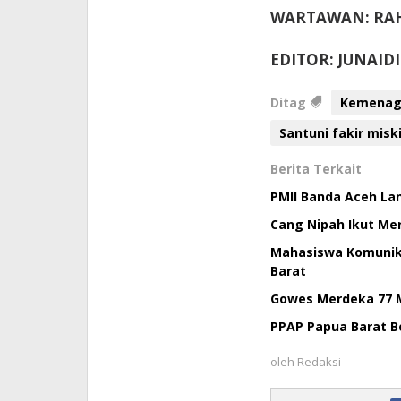
WARTAWAN: RA
EDITOR: JUNAID
Ditag
Kemenag 
Santuni fakir misk
Berita Terkait
PMII Banda Aceh Lan
Cang Nipah Ikut Mer
Mahasiswa Komunika
Barat
Gowes Merdeka 77 M
PPAP Papua Barat Be
oleh
Redaksi