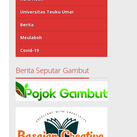
Universitas Teuku Umar
Berita
Meulaboh
Covid-19
Berita Seputar Gambut