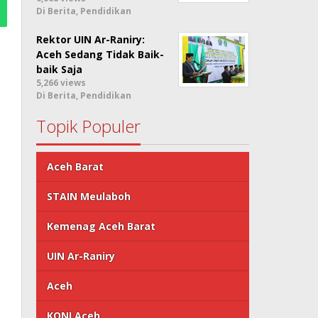
Di Berita, Pendidikan
Rektor UIN Ar-Raniry:
Aceh Sedang Tidak Baik-
baik Saja
5,266 views
Di Berita, Pendidikan
Topik Populer
Aceh Barat
STAIN Meulaboh
Kemenag Aceh Barat
UIN Ar-Raniry
Aceh
KONI Aceh