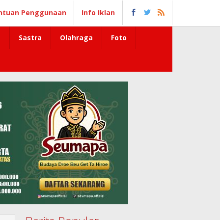
ntuan Penggunaan
Info Iklan
Sastra
Olahraga
Foto