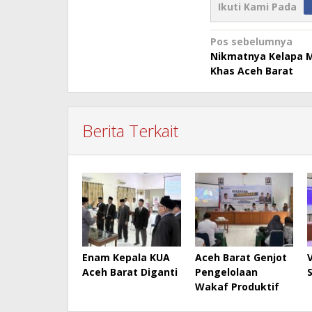
Ikuti Kami Pada
Navigasi
Pos sebelumnya
Nikmatnya Kelapa 
pos
Khas Aceh Barat
Berita Terkait
Enam Kepala KUA
Aceh Barat Genjot
Aceh Barat Diganti
Pengelolaan
Wakaf Produktif