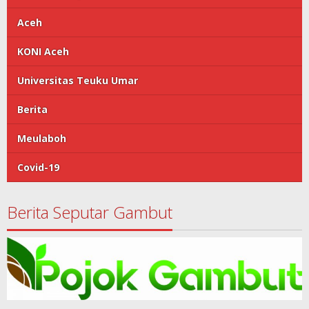
Aceh
KONI Aceh
Universitas Teuku Umar
Berita
Meulaboh
Covid-19
Berita Seputar Gambut