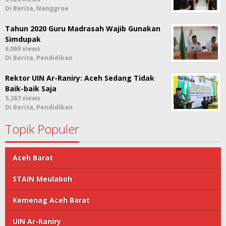
Di Berita, Nanggroe
Tahun 2020 Guru Madrasah Wajib Gunakan
Simdupak
6,069 views
Di Berita, Pendidikan
Rektor UIN Ar-Raniry: Aceh Sedang Tidak
Baik-baik Saja
5,267 views
Di Berita, Pendidikan
Topik Populer
Aceh Barat
STAIN Meulaboh
Kemenag Aceh Barat
UIN Ar-Raniry