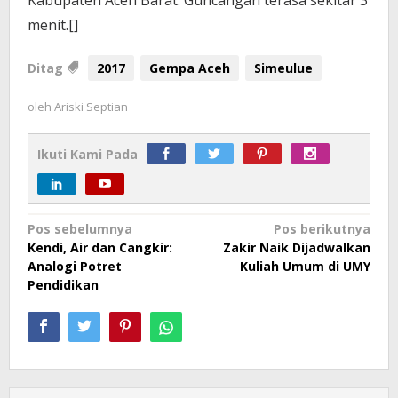
menit.[]
Ditag
2017
Gempa Aceh
Simeulue
oleh
Ariski Septian
Ikuti Kami Pada
Navigasi
Pos sebelumnya
Pos berikutnya
Kendi, Air dan Cangkir:
Zakir Naik Dijadwalkan
pos
Analogi Potret
Kuliah Umum di UMY
Pendidikan