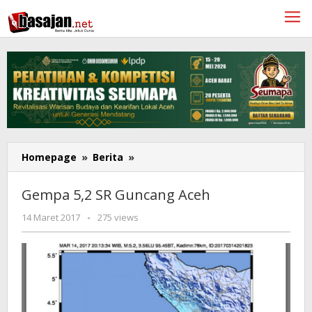
Lewati
ke
konten
Gempa
Homepage
»
Berita
»
5,2
SR
Gempa 5,2 SR Guncang Aceh
Guncang
Aceh
oleh
14 Maret 2017
-
275 views
Ariski
Septian