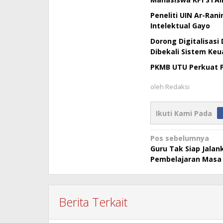
Peneliti UIN Ar-Ran
Intelektual Gayo
Dorong Digitalisas
Dibekali Sistem Ke
PKMB UTU Perkuat P
oleh
Redaksi
Ikuti Kami Pada
Navigasi
Pos sebelumnya
Guru Tak Siap Jalan
pos
Pembelajaran Masa
Berita Terkait