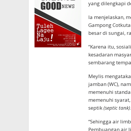
yang dilengkapi d
Ia menjelaskan, m
Gampong Cotkuta 
besar di sungai, r
“Karena itu, sosia
kesadaran masyara
sembarang tempat,
Meylis mengatakan
jamban (WC), namu
memenuhi standar
memenuhi syarat, 
septik
(septic tank)
“Sehingga air lim
Pembuangan air l