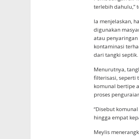
terlebih dahulu,” 
Ia menjelaskan, ha
digunakan masyarak
atau penyaringan t
kontaminasi terha
dari tangki septik.
Menurutnya, tangk
filterisasi, sepert
komunal bertipe 
proses penguraian
“Disebut komunal 
hingga empat kepa
Meylis menerangka