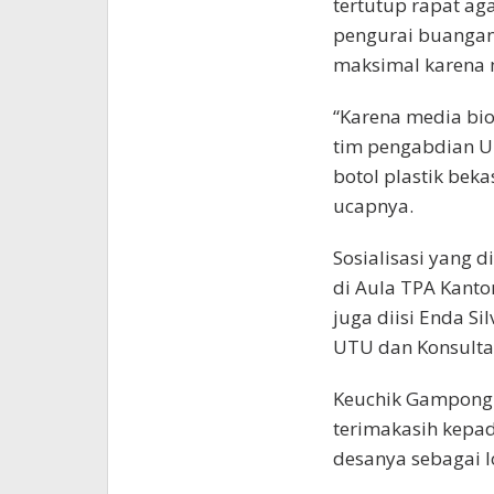
tertutup rapat ag
pengurai buangan a
maksimal karena 
“Karena media bio
tim pengabdian U
botol plastik beka
ucapnya.
Sosialisasi yang 
di Aula TPA Kantor
juga diisi Enda Si
UTU dan Konsultan
Keuchik Gampong
terimakasih kepa
desanya sebagai l