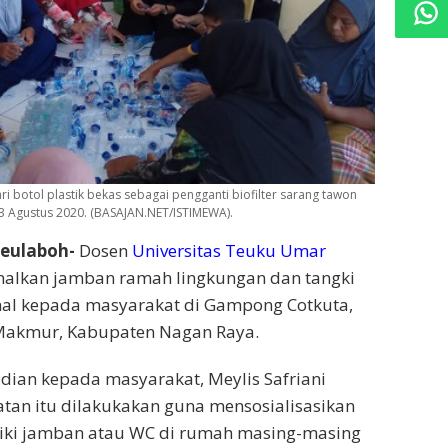
 botol plastik bekas sebagai pengganti biofilter sarang tawon
23 Agustus 2020. (BASAJAN.NET/ISTIMEWA).
eulaboh-
Dosen
Universitas Teuku Umar
alkan jamban ramah lingkungan dan tangki
nal kepada masyarakat di Gampong Cotkuta,
Makmur, Kabupaten Nagan Raya.
ian kepada masyarakat, Meylis Safriani
tan itu dilakukakan guna mensosialisasikan
iki jamban atau WC di rumah masing-masing