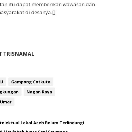
iatan itu dapat memberikan wawasan dan
syarakat di desanya.[]
T TRISNAMAL
TU
Gampong Cotkuta
ngkungan
Nagan Raya
 Umar
elektual Lokal Aceh Belum Terlindungi
N Meulaboh Juara Seni Seumapa