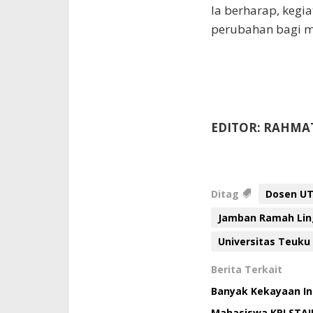
Ia berharap, keg
perubahan bagi ma
EDITOR: RAHMA
Ditag
Dosen U
Jamban Ramah Li
Universitas Teuku
Berita Terkait
Banyak Kekayaan Int
Mahasiswa KPI STAI