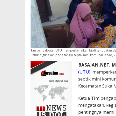
Tim pengabdian UTU memperkenalkan biofilter buatan dari
untuk digunakan pada tangki septik mini komunal, Ahad, 
BASAJAN.NET, M
(UTU)
, memperken
septik mini komu
Kecamatan Suka 
Ketua Tim pengabd
mengatakan, kegia
pentingnya memil