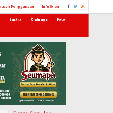
ntuan Penggunaan
Info Iklan
Sastra
Olahraga
Foto