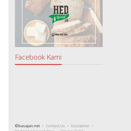
Facebook Kami
©basajan.net
Contact Us
Disclaimer
Pedoman Dewan Pers
Privacy Policy