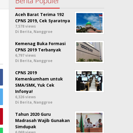
Berita Populer
Aceh Barat Terima 192
CPNS 2019, Cek Syaratnya
7,578 views
Di Berita, Nanggroe
Kemenag Buka Formasi
CPNS 2019 Terbanyak
6,797 views
Di Berita, Nanggroe
CPNS 2019
Kemenkumham untuk
SMA/SMK, Yuk Cek
Infonya!
6,326 views
Di Berita, Nanggroe
Tahun 2020 Guru
Madrasah Wajib Gunakan
Simdupak
6,069 views