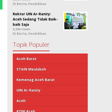
Di Berita, Pendidikan
Rektor UIN Ar-Raniry:
Aceh Sedang Tidak Baik-
baik Saja
5,266 views
Di Berita, Pendidikan
Topik Populer
Aceh Barat
STAIN Meulaboh
Kemenag Aceh Barat
UIN Ar-Raniry
Aceh
KONI Aceh