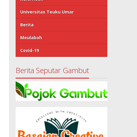
Universitas Teuku Umar
Berita
Meulaboh
Covid-19
Berita Seputar Gambut