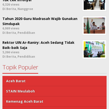
6,326 views
Di Berita, Nanggroe
Tahun 2020 Guru Madrasah Wajib Gunakan
Simdupak
6,069 views
Di Berita, Pendidikan
Rektor UIN Ar-Raniry: Aceh Sedang Tidak
Baik-baik Saja
5,266 views
Di Berita, Pendidikan
Topik Populer
Aceh Barat
STAIN Meulaboh
Kemenag Aceh Barat