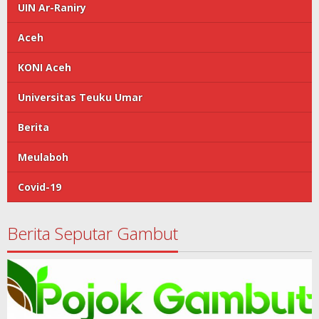
UIN Ar-Raniry
Aceh
KONI Aceh
Universitas Teuku Umar
Berita
Meulaboh
Covid-19
Berita Seputar Gambut