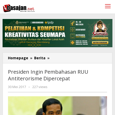
Lewati
ke
konten
Presiden
Homepage
»
Berita
»
Ingin
Pembahasan
Presiden Ingin Pembahasan RUU
RUU
Antiterorisme Dipercepat
Antiterorisme
Dipercepat
oleh
30 Mei 2017
-
227 views
Redaksi