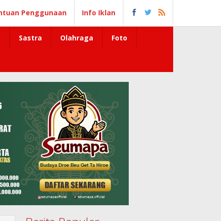
ntuan Penggunaan
Info Iklan
Sastra
Olahraga
Foto