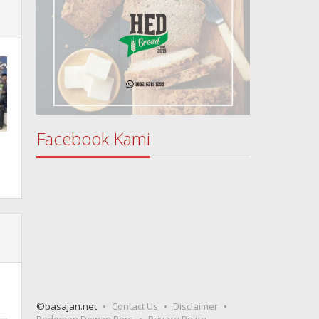
Facebook Kami
©basajan.net
Contact Us
Disclaimer
Pedoman Dewan Pers
Privacy Policy