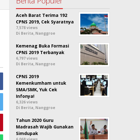
Berita Populer
Aceh Barat Terima 192
CPNS 2019, Cek Syaratnya
7,578 views
Di Berita, Nanggroe
Kemenag Buka Formasi
CPNS 2019 Terbanyak
6,797 views
Di Berita, Nanggroe
CPNS 2019
Kemenkumham untuk
SMA/SMK, Yuk Cek
Infonya!
6,326 views
Di Berita, Nanggroe
Tahun 2020 Guru
Madrasah Wajib Gunakan
Simdupak
6,068 views