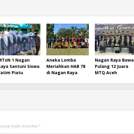
MTsN 1 Nagan
Aneka Lomba
Nagan Raya Bawa
Raya Santuni Siswa
Meriahkan HAB 78
Pulang 12 Juara
Yatim Piatu
di Nagan Raya
MTQ Aceh
 yang wajib ditandai
*