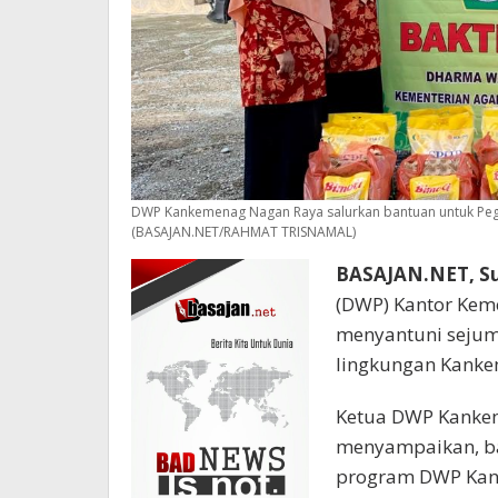
DWP Kankemenag Nagan Raya salurkan bantuan untuk Pe
(BASAJAN.NET/RAHMAT TRISNAMAL)
BASAJAN.NET, S
(DWP) Kantor Kem
menyantuni sejum
lingkungan Kanke
Ketua DWP Kankem
menyampaikan, bak
program DWP Kank