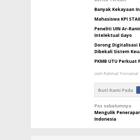
Banyak Kekayaan Int
Mahasiswa KPI STAI
Peneliti UIN Ar-Ran
Intelektual Gayo
Dorong Digitalisas
Dibekali Sistem Ke
PKMB UTU Perkuat P
oleh
Rahmat Trisnamal
Ikuti Kami Pada
Navigasi
Pos sebelumnya
Mengulik Penerapan 
pos
Indonesia