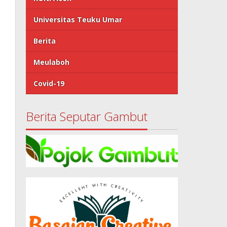
Universitas Teuku Umar
Berita
Meulaboh
Covid-19
Berita Seputar Gambut