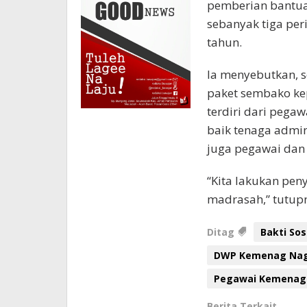
pemberian bantua
sebanyak tiga peri
tahun.
Ia menyebutkan, s
paket sembako ke
terdiri dari pega
baik tenaga admi
juga pegawai dan
“Kita lakukan pen
madrasah,” tutupn
Ditag
Bakti So
DWP Kemenag Nag
Pegawai Kemenag
Berita Terkait