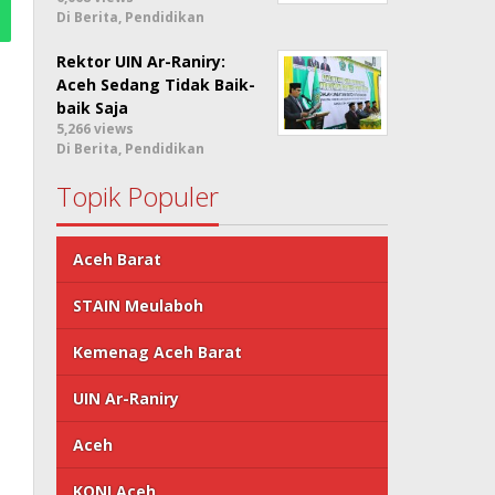
Di Berita, Pendidikan
Rektor UIN Ar-Raniry:
Aceh Sedang Tidak Baik-
baik Saja
5,266 views
Di Berita, Pendidikan
Topik Populer
Aceh Barat
STAIN Meulaboh
Kemenag Aceh Barat
UIN Ar-Raniry
Aceh
KONI Aceh