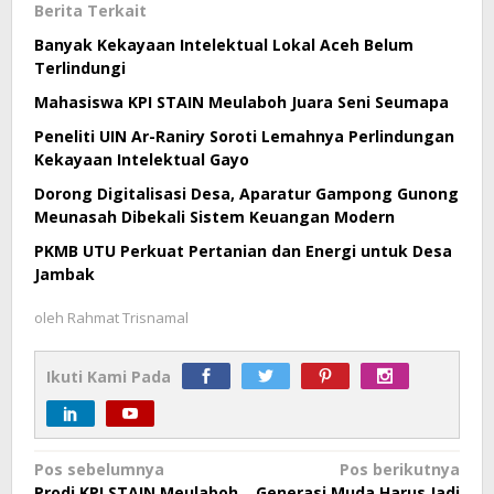
Berita Terkait
Banyak Kekayaan Intelektual Lokal Aceh Belum
Terlindungi
Mahasiswa KPI STAIN Meulaboh Juara Seni Seumapa
Peneliti UIN Ar-Raniry Soroti Lemahnya Perlindungan
Kekayaan Intelektual Gayo
Dorong Digitalisasi Desa, Aparatur Gampong Gunong
Meunasah Dibekali Sistem Keuangan Modern
PKMB UTU Perkuat Pertanian dan Energi untuk Desa
Jambak
oleh
Rahmat Trisnamal
Ikuti Kami Pada
Navigasi
Pos sebelumnya
Pos berikutnya
Prodi KPI STAIN Meulaboh
Generasi Muda Harus Jadi