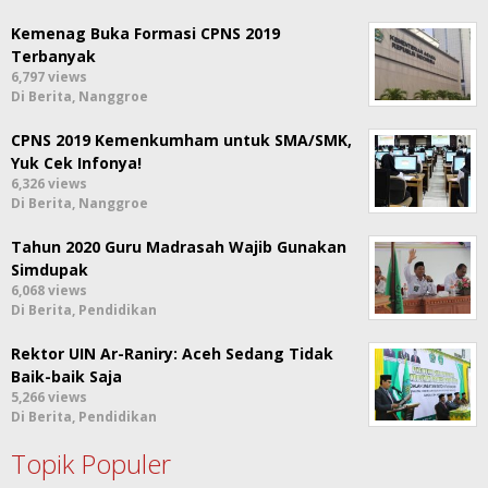
Kemenag Buka Formasi CPNS 2019
Terbanyak
6,797 views
Di Berita, Nanggroe
CPNS 2019 Kemenkumham untuk SMA/SMK,
Yuk Cek Infonya!
6,326 views
Di Berita, Nanggroe
Tahun 2020 Guru Madrasah Wajib Gunakan
Simdupak
6,068 views
Di Berita, Pendidikan
Rektor UIN Ar-Raniry: Aceh Sedang Tidak
Baik-baik Saja
5,266 views
Di Berita, Pendidikan
Topik Populer