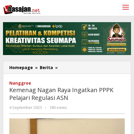
Lewati
ke
konten
Kemenag
Homepage
»
Berita
»
Nagan
Raya
Nanggroe
Ingatkan
Kemenag Nagan Raya Ingatkan PPPK
PPPK
Pelajari Regulasi ASN
Pelajari
Regulasi
oleh
4 September 2023
-
180 views
ASN
Rahmat
Trisnamal