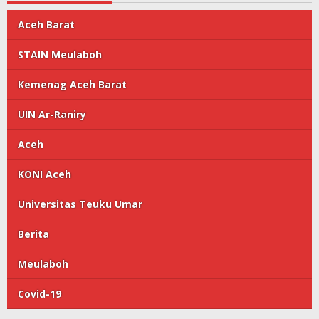
Aceh Barat
STAIN Meulaboh
Kemenag Aceh Barat
UIN Ar-Raniry
Aceh
KONI Aceh
Universitas Teuku Umar
Berita
Meulaboh
Covid-19