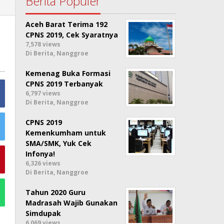
Berita Populer
Aceh Barat Terima 192
CPNS 2019, Cek Syaratnya
7,578 views
Di Berita, Nanggroe
Kemenag Buka Formasi
CPNS 2019 Terbanyak
6,797 views
Di Berita, Nanggroe
CPNS 2019
Kemenkumham untuk
SMA/SMK, Yuk Cek
Infonya!
6,326 views
Di Berita, Nanggroe
Tahun 2020 Guru
Madrasah Wajib Gunakan
Simdupak
6,069 views