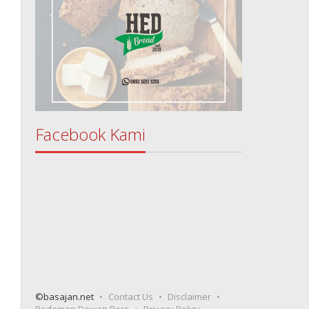
Facebook Kami
©basajan.net
Contact Us
Disclaimer
Pedoman Dewan Pers
Privacy Policy