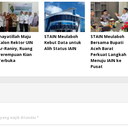
Inayatillah Maju
STAIN Meulaboh
STAIN Meulaboh
Calon Rektor UIN
Kebut Data untuk
Bersama Bupati
Ar-Raniry, Ruang
Alih Status IAIN
Aceh Barat
Perempuan Kian
Perkuat Langkah
Terbuka
Menuju IAIN ke
Pusat
 yang wajib ditandai
*