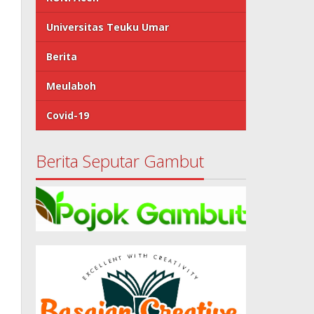
Universitas Teuku Umar
Berita
Meulaboh
Covid-19
Berita Seputar Gambut