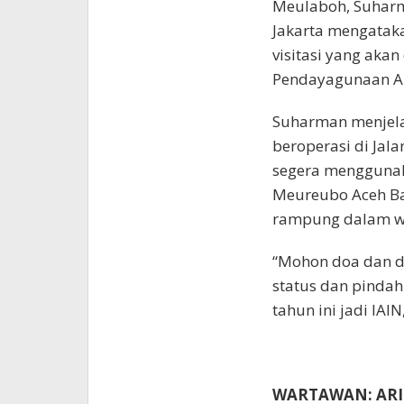
Meulaboh, Suharm
Jakarta mengataka
visitasi yang aka
Pendayagunaan Ap
Suharman menjelas
beroperasi di Ja
segera menggunak
Meureubo Aceh Ba
rampung dalam wa
“Mohon doa dan d
status dan pindah 
tahun ini jadi IAIN
WARTAWAN: ARI