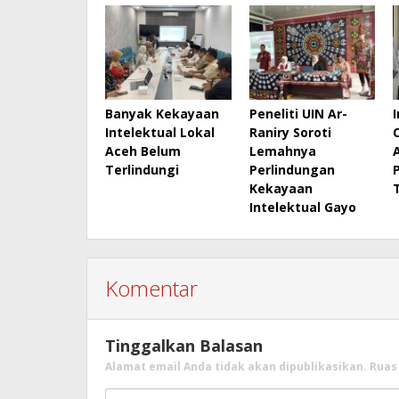
Banyak Kekayaan
Peneliti UIN Ar-
Intelektual Lokal
Raniry Soroti
Aceh Belum
Lemahnya
Terlindungi
Perlindungan
Kekayaan
Intelektual Gayo
Komentar
Tinggalkan Balasan
Alamat email Anda tidak akan dipublikasikan.
Ruas