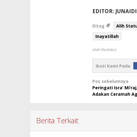
EDITOR: JUNAID
Ditag
Alih Sta
Inayatillah
oleh
Redaksi
Ikuti Kami Pada
Navigasi
Pos sebelumnya
Peringati Isra’ Mi’r
pos
Adakan Ceramah A
Berita Terkait