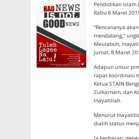
Pendidikan Islam (
Rabu 6 Maret 201
“Rencananya akan
mendatang,” ungk
Meulaboh, Inayati
Jumat, 8 Maret 20
Adapun unsur pim
rapat koordinasi 
Ketua STAIN Bengk
Zulkarnain, dan 
Inayatillah.
Menurut Inayatil
dialih status men
Ia berharap, denga