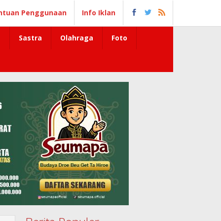
ntuan Penggunaan
Info Iklan
Sastra
Olahraga
Foto