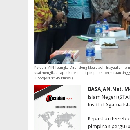
Ketua STAIN Teungku Dirundeng Meulaboh, Inayatillah (e
usai mengikuti rapat koordinasi pimpinan perguruan tinggi
(BASAJAN.net/Istimewa)
BASAJAN.Net, M
Islam Negeri (ST
Institut Agama Isl
Kepastian terseb
pimpinan pergurua