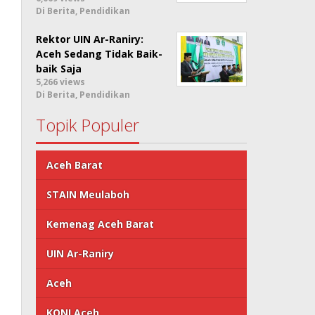
Di Berita, Pendidikan
Rektor UIN Ar-Raniry:
Aceh Sedang Tidak Baik-
baik Saja
5,266 views
Di Berita, Pendidikan
Topik Populer
Aceh Barat
STAIN Meulaboh
Kemenag Aceh Barat
UIN Ar-Raniry
Aceh
KONI Aceh