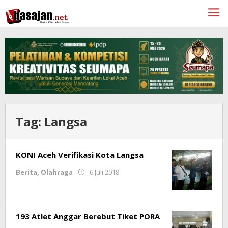
Lewati
ke
konten
Tag:
Langsa
KONI Aceh Verifikasi Kota Langsa
oleh
Berita
,
Olahraga
6 Juli 2018
Redaksi
193 Atlet Anggar Berebut Tiket PORA