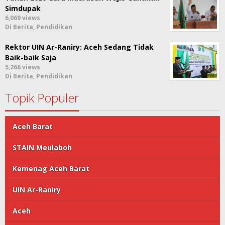
Simdupak
6,069 views
Di Berita, Pendidikan
Rektor UIN Ar-Raniry: Aceh Sedang Tidak
Baik-baik Saja
5,266 views
Di Berita, Pendidikan
Topik Populer
Aceh Barat
STAIN Meulaboh
Kemenag Aceh Barat
UIN Ar-Raniry
Aceh