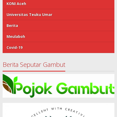
KONI Aceh
Universitas Teuku Umar
Berita
Meulaboh
Covid-19
Berita Seputar Gambut