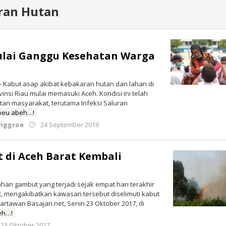
ran Hutan
ulai Ganggu Kesehatan Warga
- Kabut asap akibat kebakaran hutan dan lahan di
insi Riau mulai memasuki Aceh. Kondisi ini telah
an masyarakat, terutama Infeksi Saluran
beu abeh…!
oleh
nggroe
24 September 2019
Redaksi
 di Aceh Barat Kembali
an gambut yang terjadi sejak empat hari terakhir
, mengakibatkan kawasan tersebut diselimuti kabut
rtawan Basajan.net, Senin 23 Oktober 2017, di
eh…!
oleh
23 Oktober 2017