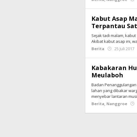
Kabut Asap Mak
Terpantau Sat
Sejak tadi malam, kabu
Akibat kabut asap ini, 
Berita
25 Juli 2017
Kabakaran Hut
Meulaboh
Badan Penanggulangan B
lahan yang dibakar wa
menyebar lantaran mus
Berita
,
Nanggroe