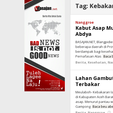
Tag:
Kebaka
Nanggroe
Kabut Asap M
Abdya
BASAJAN.NET, Blangpidie
beberapa daerah di Prov
berdampak bagi kesehat
Pernafasan Atas
Baca 
Berita
,
Kesehatan
,
Na
Lahan Gambut
Terbakar
Meulaboh- Kebakaran lah
di Kabupaten Aceh Barat
asap. Menurut pantau wa
Gampong
Baca beu ab
Berita
,
Nanggroe