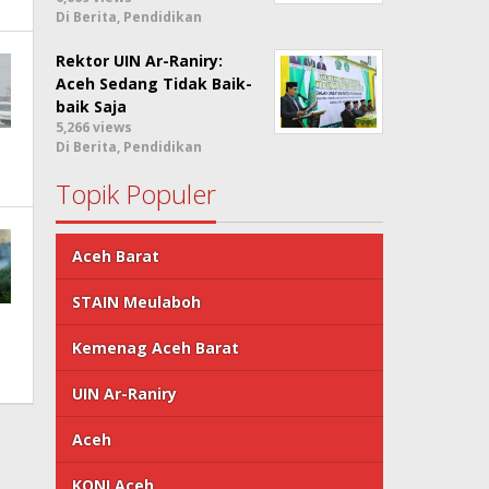
Di Berita, Pendidikan
Rektor UIN Ar-Raniry:
Aceh Sedang Tidak Baik-
baik Saja
5,266 views
Di Berita, Pendidikan
Topik Populer
Aceh Barat
STAIN Meulaboh
Kemenag Aceh Barat
UIN Ar-Raniry
Aceh
KONI Aceh