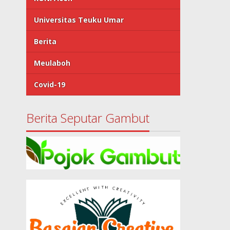
Universitas Teuku Umar
Berita
Meulaboh
Covid-19
Berita Seputar Gambut