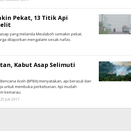
Meria
Ulfa
in Pekat, 13 Titik Api
elit
t asap yang melanda Meulaboh semakin pekat.
warga dilaporkan mengalami sesak nafas.
oleh
Muliadi
an, Kabut Asap Selimuti
encana Aceh (BPBA) menyatakan, api berasal dari
rga untuk membuka perkebunan. Api mudah
im kemarau.
oleh
25 Juli 2017
Muliadi