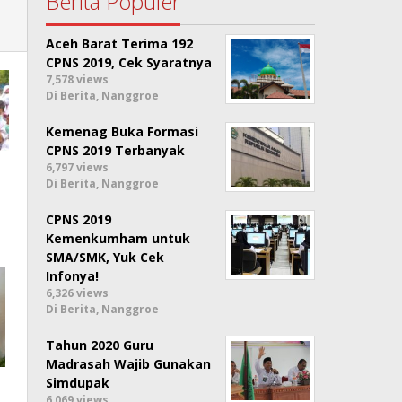
Berita Populer
Aceh Barat Terima 192
CPNS 2019, Cek Syaratnya
7,578 views
Di Berita, Nanggroe
Kemenag Buka Formasi
CPNS 2019 Terbanyak
6,797 views
Di Berita, Nanggroe
CPNS 2019
Kemenkumham untuk
SMA/SMK, Yuk Cek
Infonya!
6,326 views
Di Berita, Nanggroe
Tahun 2020 Guru
Madrasah Wajib Gunakan
Simdupak
6,069 views