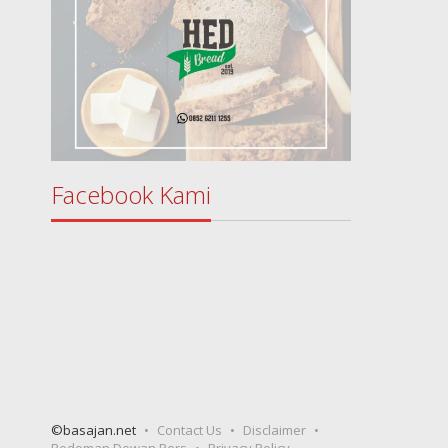
Facebook Kami
©basajan.net
Contact Us
Disclaimer
Pedoman Dewan Pers
Privacy Policy