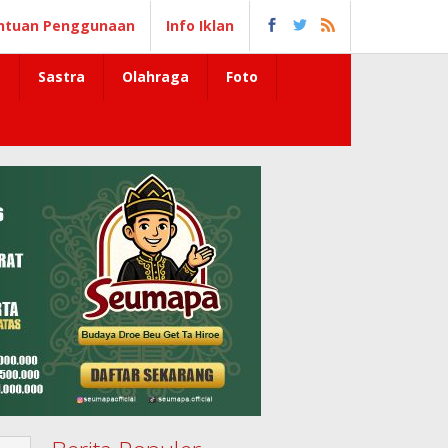
ntuan Penggunaan
Info Iklan
Sastra
Olahraga
Foto