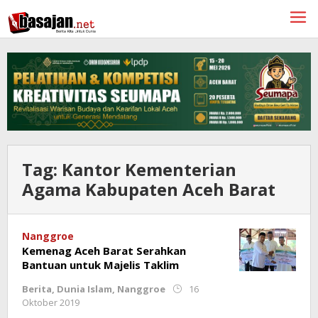
Lewati
ke
konten
Tag:
Kantor Kementerian
Agama Kabupaten Aceh Barat
Nanggroe
Kemenag Aceh Barat Serahkan
Bantuan untuk Majelis Taklim
Berita
,
Dunia Islam
,
Nanggroe
16
oleh
Oktober 2019
Rahmat