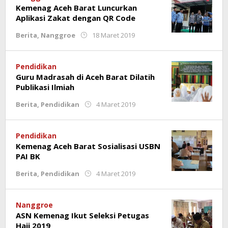
Kemenag Aceh Barat Luncurkan
Aplikasi Zakat dengan QR Code
oleh
Berita
,
Nanggroe
18 Maret 2019
Rahmat
Trisnamal
Pendidikan
Guru Madrasah di Aceh Barat Dilatih
Publikasi Ilmiah
oleh
Berita
,
Pendidikan
4 Maret 2019
Rahmat
Trisnamal
Pendidikan
Kemenag Aceh Barat Sosialisasi USBN
PAI BK
oleh
Berita
,
Pendidikan
4 Maret 2019
Rahmat
Trisnamal
Nanggroe
ASN Kemenag Ikut Seleksi Petugas
Haji 2019