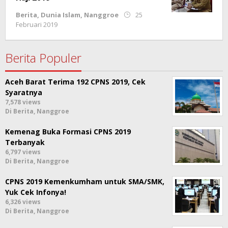
Berita
,
Dunia Islam
,
Nanggroe
25
oleh
Februari 2019
Rahmat
Trisnamal
Berita Populer
Aceh Barat Terima 192 CPNS 2019, Cek
Syaratnya
7,578 views
Di Berita, Nanggroe
Kemenag Buka Formasi CPNS 2019
Terbanyak
6,797 views
Di Berita, Nanggroe
CPNS 2019 Kemenkumham untuk SMA/SMK,
Yuk Cek Infonya!
6,326 views
Di Berita, Nanggroe