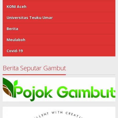
KONI Aceh
Universitas Teuku Umar
Berita
Meulaboh
Covid-19
Berita Seputar Gambut