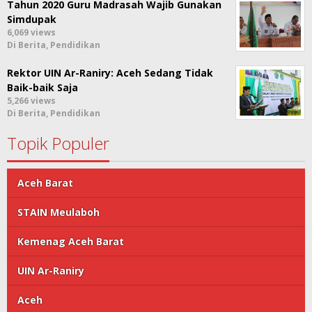
Tahun 2020 Guru Madrasah Wajib Gunakan
Simdupak
6,069 views
Di Berita, Pendidikan
Rektor UIN Ar-Raniry: Aceh Sedang Tidak
Baik-baik Saja
5,266 views
Di Berita, Pendidikan
Topik Populer
Aceh Barat
STAIN Meulaboh
Kemenag Aceh Barat
UIN Ar-Raniry
Aceh