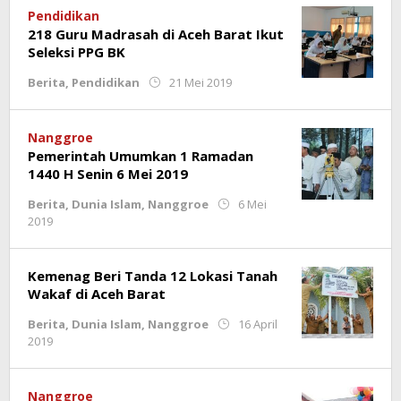
Pendidikan
218 Guru Madrasah di Aceh Barat Ikut
Seleksi PPG BK
oleh
Berita
,
Pendidikan
21 Mei 2019
Rahmat
Trisnamal
Nanggroe
Pemerintah Umumkan 1 Ramadan
1440 H Senin 6 Mei 2019
Berita
,
Dunia Islam
,
Nanggroe
6 Mei
oleh
2019
Rahmat
Trisnamal
Kemenag Beri Tanda 12 Lokasi Tanah
Wakaf di Aceh Barat
Berita
,
Dunia Islam
,
Nanggroe
16 April
oleh
2019
Rahmat
Trisnamal
Nanggroe