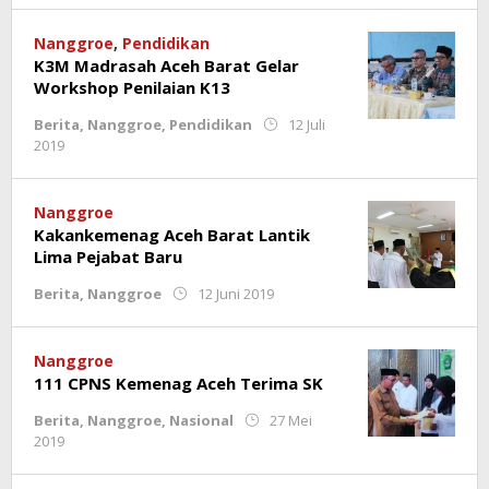
Trisnamal
Nanggroe
,
Pendidikan
K3M Madrasah Aceh Barat Gelar
Workshop Penilaian K13
Berita
,
Nanggroe
,
Pendidikan
12 Juli
oleh
2019
Rahmat
Trisnamal
Nanggroe
Kakankemenag Aceh Barat Lantik
Lima Pejabat Baru
oleh
Berita
,
Nanggroe
12 Juni 2019
Rahmat
Trisnamal
Nanggroe
111 CPNS Kemenag Aceh Terima SK
Berita
,
Nanggroe
,
Nasional
27 Mei
oleh
2019
Rahmat
Trisnamal