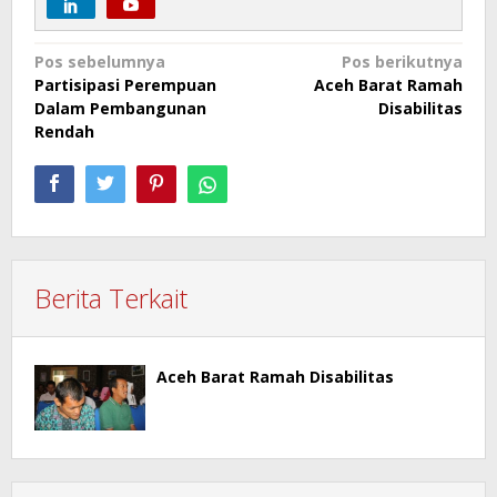
Navigasi
Pos sebelumnya
Pos berikutnya
Partisipasi Perempuan
Aceh Barat Ramah
pos
Dalam Pembangunan
Disabilitas
Rendah
Berita Terkait
Aceh Barat Ramah Disabilitas