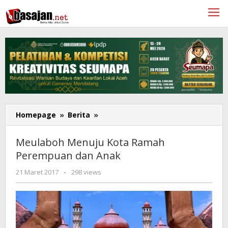
Lewati
ke
konten
Meulaboh
Homepage
»
Berita
»
Menuju
Kota
Meulaboh Menuju Kota Ramah
Ramah
Perempuan dan Anak
Perempuan
dan
oleh
21 Maret 2017
-
298 views
Anak
Mellyan