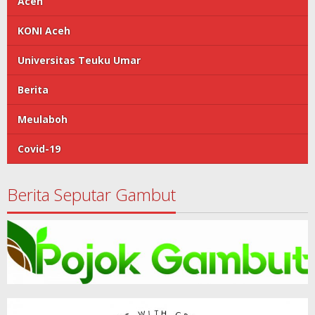
Aceh
KONI Aceh
Universitas Teuku Umar
Berita
Meulaboh
Covid-19
Berita Seputar Gambut