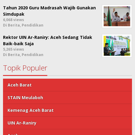
Tahun 2020 Guru Madrasah Wajib Gunakan
Simdupak
6,068 views
Di Berita, Pendidikan
Rektor UIN Ar-Raniry: Aceh Sedang Tidak
Baik-baik Saja
5,265 views
Di Berita, Pendidikan
Topik Populer
Aceh Barat
STAIN Meulaboh
Kemenag Aceh Barat
UIN Ar-Raniry