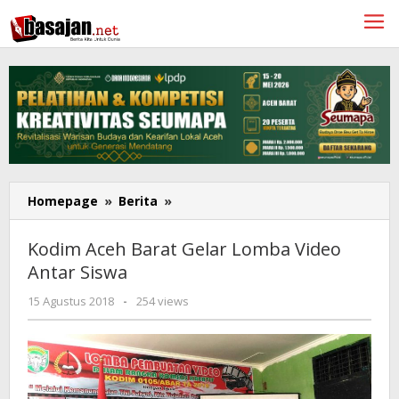
Lewati
ke
konten
Kodim
Homepage
»
Berita
»
Aceh
Barat
Kodim Aceh Barat Gelar Lomba Video
Gelar
Antar Siswa
Lomba
Video
oleh
15 Agustus 2018
-
254 views
Antar
Meria
Siswa
Ulfa