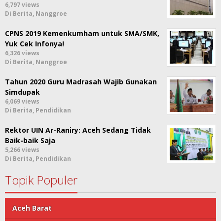
6,797 views
Di Berita, Nanggroe
CPNS 2019 Kemenkumham untuk SMA/SMK,
Yuk Cek Infonya!
6,326 views
Di Berita, Nanggroe
Tahun 2020 Guru Madrasah Wajib Gunakan
Simdupak
6,069 views
Di Berita, Pendidikan
Rektor UIN Ar-Raniry: Aceh Sedang Tidak
Baik-baik Saja
5,266 views
Di Berita, Pendidikan
Topik Populer
Aceh Barat