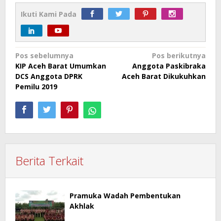
Ikuti Kami Pada
Navigasi
Pos sebelumnya
Pos berikutnya
KIP Aceh Barat Umumkan
Anggota Paskibraka
pos
DCS Anggota DPRK
Aceh Barat Dikukuhkan
Pemilu 2019
Berita Terkait
Pramuka Wadah Pembentukan
Akhlak