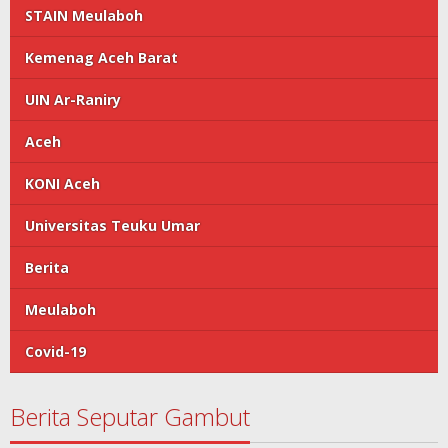
STAIN Meulaboh
Kemenag Aceh Barat
UIN Ar-Raniry
Aceh
KONI Aceh
Universitas Teuku Umar
Berita
Meulaboh
Covid-19
Berita Seputar Gambut