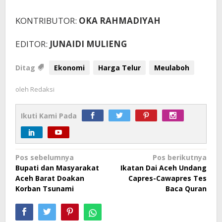
KONTRIBUTOR:
OKA RAHMADIYAH
EDITOR:
JUNAIDI MULIENG
Ditag
Ekonomi
Harga Telur
Meulaboh
oleh
Redaksi
Ikuti Kami Pada
Navigasi
Pos sebelumnya
Pos berikutnya
Bupati dan Masyarakat
Ikatan Dai Aceh Undang
pos
Aceh Barat Doakan
Capres-Cawapres Tes
Korban Tsunami
Baca Quran