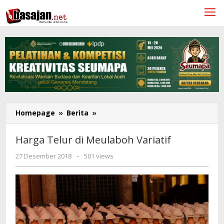
Lewati
ke
konten
Harga
Homepage
»
Berita
»
Telur
di
Harga Telur di Meulaboh Variatif
Meulaboh
Variatif
oleh
27 Desember 2018
-
501 views
Redaksi