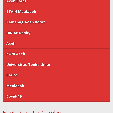
Aceh Barat
STAIN Meulaboh
Kemenag Aceh Barat
UIN Ar-Raniry
Aceh
KONI Aceh
Universitas Teuku Umar
Berita
Meulaboh
Covid-19
Berita Seputar Gambut