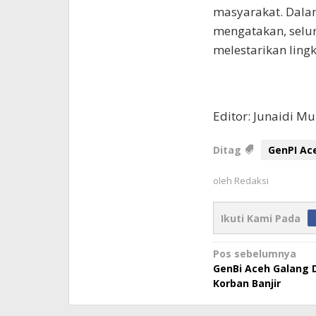
masyarakat. Dalam
mengatakan, selu
melestarikan ling
Editor: Junaidi Mu
Ditag
GenPI Ac
oleh
Redaksi
Ikuti Kami Pada
Navigasi
Pos sebelumnya
GenBi Aceh Galang 
pos
Korban Banjir