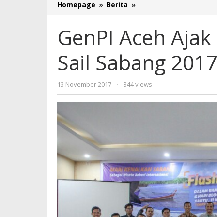
GenPI
Homepage
»
Berita
»
Aceh
Ajak
GenPI Aceh Ajak
Warganet
Sukseskan
Sail Sabang 201
Sail
Sabang
2017
oleh
13 November 2017
-
344 views
Redaksi