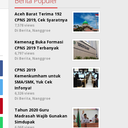
Berita Populer
Aceh Barat Terima 192
CPNS 2019, Cek Syaratnya
7,578 views
Di Berita, Nanggroe
Kemenag Buka Formasi
CPNS 2019 Terbanyak
6,797 views
Di Berita, Nanggroe
CPNS 2019
Kemenkumham untuk
SMA/SMK, Yuk Cek
Infonya!
6,326 views
Di Berita, Nanggroe
Tahun 2020 Guru
Madrasah Wajib Gunakan
Simdupak
6,068 views