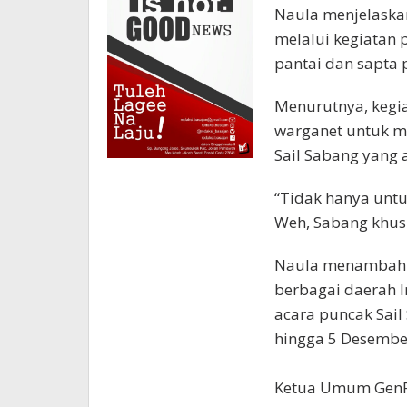
Naula menjelaskan
melalui kegiatan p
pantai dan sapta 
Menurutnya, kegia
warganet untuk me
Sail Sabang yang 
“Tidak hanya untu
Weh, Sabang khusu
Naula menambahk
berbagai daerah 
acara puncak Sai
hingga 5 Desembe
Ketua Umum GenPI