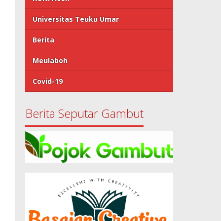
Universitas Teuku Umar
Berita
Meulaboh
Covid-19
Berita Seputar Gambut