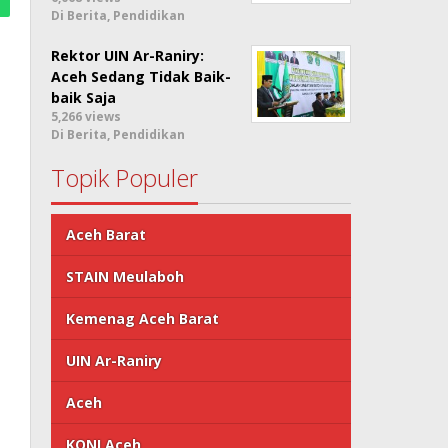
Di Berita, Pendidikan
Rektor UIN Ar-Raniry:
Aceh Sedang Tidak Baik-
baik Saja
5,266 views
Di Berita, Pendidikan
Topik Populer
Aceh Barat
STAIN Meulaboh
Kemenag Aceh Barat
UIN Ar-Raniry
Aceh
KONI Aceh