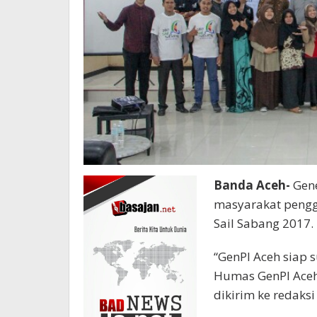
Banda Aceh-
Gene
masyarakat penggu
Sail Sabang 2017.
“GenPI Aceh siap 
Humas GenPI Aceh,
dikirim ke redaks