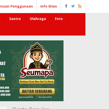
ntuan Penggunaan
Info Iklan
Sastra
Olahraga
Foto