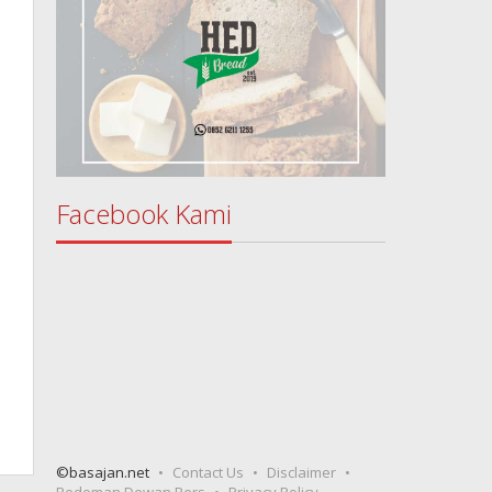
Facebook Kami
©basajan.net
Contact Us
Disclaimer
Pedoman Dewan Pers
Privacy Policy