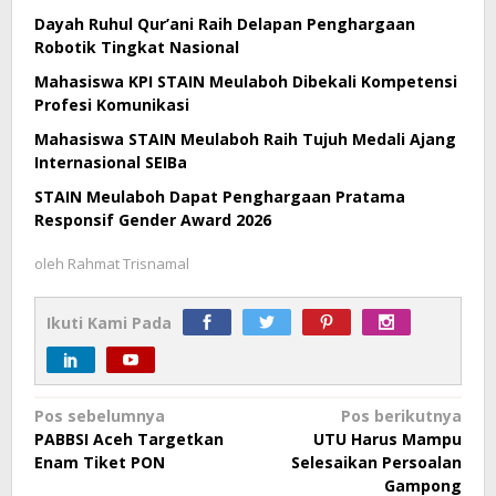
Dayah Ruhul Qur’ani Raih Delapan Penghargaan
Robotik Tingkat Nasional
Mahasiswa KPI STAIN Meulaboh Dibekali Kompetensi
Profesi Komunikasi
Mahasiswa STAIN Meulaboh Raih Tujuh Medali Ajang
Internasional SEIBa
STAIN Meulaboh Dapat Penghargaan Pratama
Responsif Gender Award 2026
oleh
Rahmat Trisnamal
Ikuti Kami Pada
Navigasi
Pos sebelumnya
Pos berikutnya
PABBSI Aceh Targetkan
UTU Harus Mampu
pos
Enam Tiket PON
Selesaikan Persoalan
Gampong