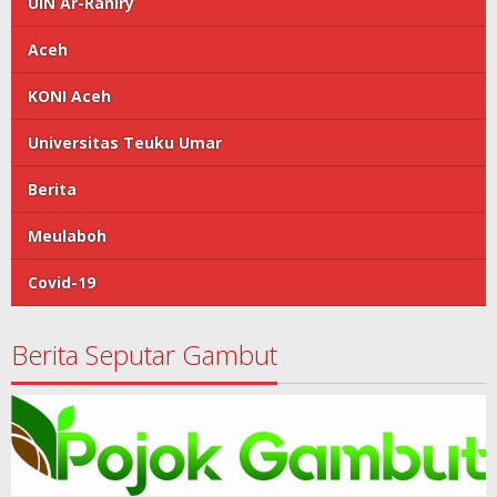
UIN Ar-Raniry
Aceh
KONI Aceh
Universitas Teuku Umar
Berita
Meulaboh
Covid-19
Berita Seputar Gambut