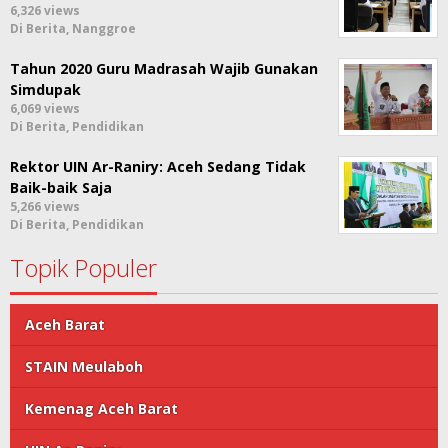
6,326 views
Di Berita, Nanggroe
Tahun 2020 Guru Madrasah Wajib Gunakan
Simdupak
6,069 views
Di Berita, Pendidikan
Rektor UIN Ar-Raniry: Aceh Sedang Tidak
Baik-baik Saja
5,266 views
Di Berita, Pendidikan
Topik Populer
Aceh Barat
STAIN Meulaboh
Kemenag Aceh Barat