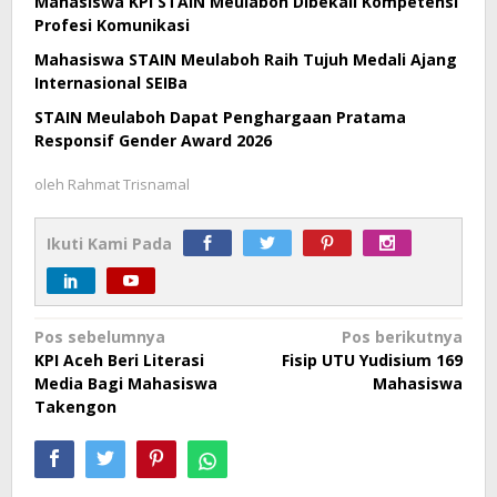
Mahasiswa KPI STAIN Meulaboh Dibekali Kompetensi
Profesi Komunikasi
Mahasiswa STAIN Meulaboh Raih Tujuh Medali Ajang
Internasional SEIBa
STAIN Meulaboh Dapat Penghargaan Pratama
Responsif Gender Award 2026
oleh
Rahmat Trisnamal
Ikuti Kami Pada
Navigasi
Pos sebelumnya
Pos berikutnya
KPI Aceh Beri Literasi
Fisip UTU Yudisium 169
pos
Media Bagi Mahasiswa
Mahasiswa
Takengon