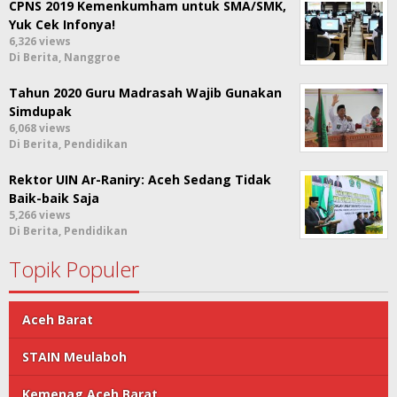
CPNS 2019 Kemenkumham untuk SMA/SMK,
Yuk Cek Infonya!
6,326 views
Di Berita, Nanggroe
Tahun 2020 Guru Madrasah Wajib Gunakan
Simdupak
6,068 views
Di Berita, Pendidikan
Rektor UIN Ar-Raniry: Aceh Sedang Tidak
Baik-baik Saja
5,266 views
Di Berita, Pendidikan
Topik Populer
Aceh Barat
STAIN Meulaboh
Kemenag Aceh Barat