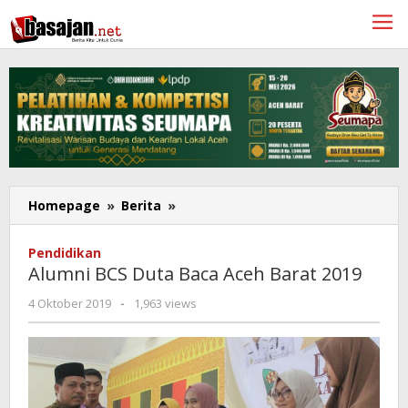
Lewati
ke
konten
Alumni
Homepage
»
Berita
»
BCS
Duta
Pendidikan
Baca
Alumni BCS Duta Baca Aceh Barat 2019
Aceh
Barat
oleh
4 Oktober 2019
-
1,963 views
Rahmat
2019
Trisnamal