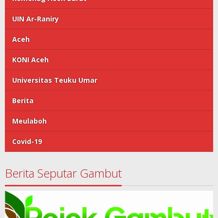
UIN Ar-Raniry
Aceh
KONI Aceh
Universitas Teuku Umar
Berita
Meulaboh
Covid-19
Berita Seputar Gambut