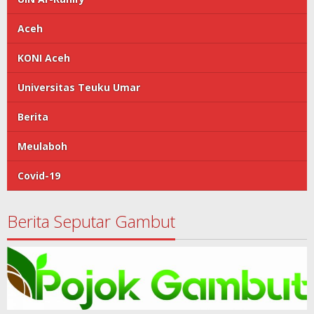
Aceh
KONI Aceh
Universitas Teuku Umar
Berita
Meulaboh
Covid-19
Berita Seputar Gambut