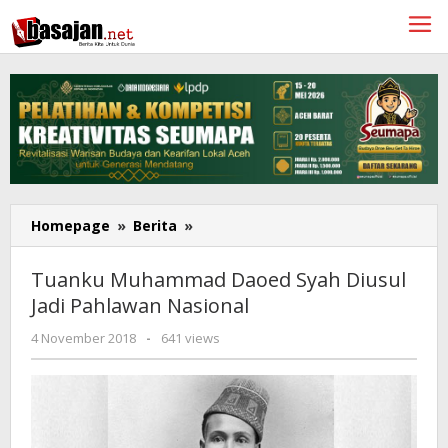
Lewati
ke
konten
Tuanku
Homepage
»
Berita
»
Muhammad
Daoed
Tuanku Muhammad Daoed Syah Diusul
Syah
Jadi Pahlawan Nasional
Diusul
Jadi
oleh
4 November 2018
-
641 views
Pahlawan
Redaksi
Nasional