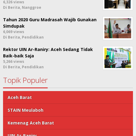
6,326 views
Di Berita, Nanggroe
Tahun 2020 Guru Madrasah Wajib Gunakan
Simdupak
6,069 views
Di Berita, Pendidikan
Rektor UIN Ar-Raniry: Aceh Sedang Tidak
Baik-baik Saja
5,266 views
Di Berita, Pendidikan
Topik Populer
Aceh Barat
STAIN Meulaboh
Kemenag Aceh Barat
UIN Ar-Raniry