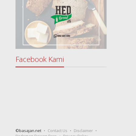
Facebook Kami
©basajan.net
Contact Us
Disclaimer
Pedoman Dewan Pers
Privacy Policy