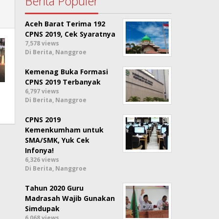
Berita Populer
Aceh Barat Terima 192
CPNS 2019, Cek Syaratnya
7,578 views
Di Berita, Nanggroe
Kemenag Buka Formasi
CPNS 2019 Terbanyak
6,797 views
Di Berita, Nanggroe
CPNS 2019
Kemenkumham untuk
SMA/SMK, Yuk Cek
Infonya!
6,326 views
Di Berita, Nanggroe
Tahun 2020 Guru
Madrasah Wajib Gunakan
Simdupak
6,068 views