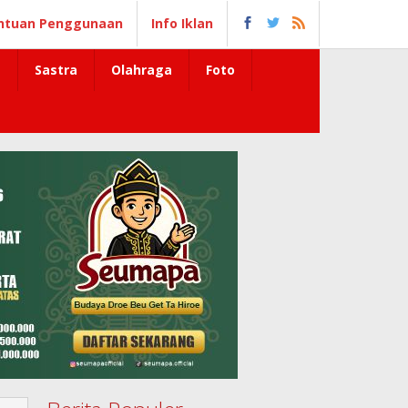
ntuan Penggunaan
Info Iklan
Sastra
Olahraga
Foto