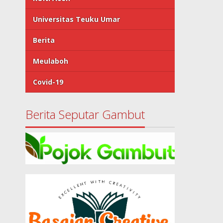
Universitas Teuku Umar
Berita
Meulaboh
Covid-19
Berita Seputar Gambut