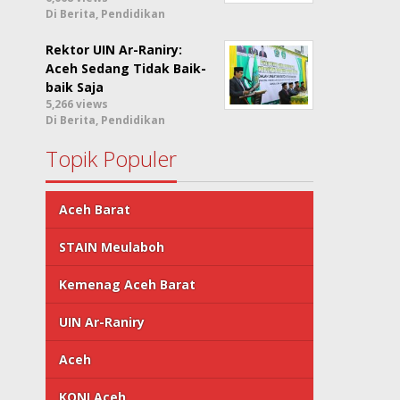
Di Berita, Pendidikan
Rektor UIN Ar-Raniry:
Aceh Sedang Tidak Baik-
baik Saja
5,266 views
Di Berita, Pendidikan
Topik Populer
Aceh Barat
STAIN Meulaboh
Kemenag Aceh Barat
UIN Ar-Raniry
Aceh
KONI Aceh