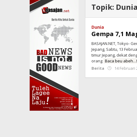
Topik:
Duni
Dunia
Gempa 7,1 Ma
BASAJAN.NET, Tokyo- G
Jepang, Sabtu, 13 Februa
timur Jepang, dekat den
orang
Baca beu abeh…
Berita
14 Februari