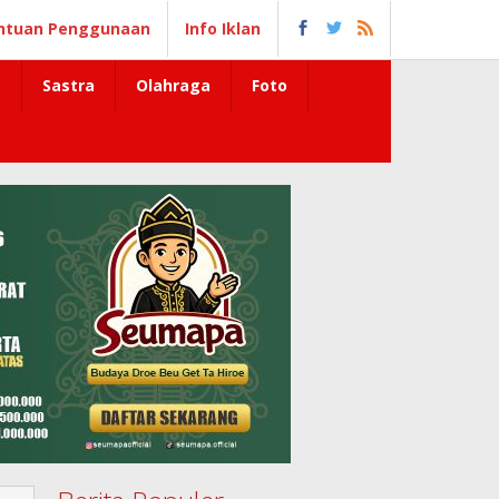
ntuan Penggunaan
Info Iklan
Sastra
Olahraga
Foto