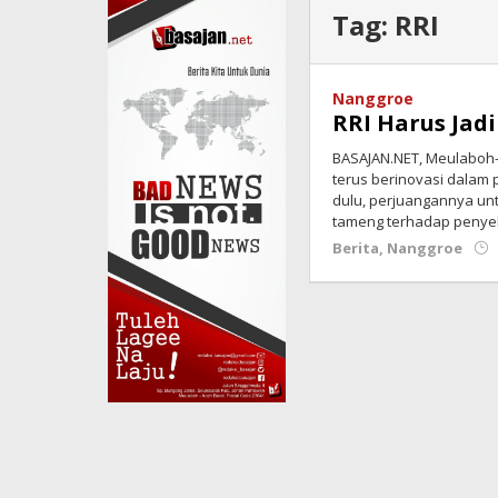
Tag:
RRI
Nanggroe
RRI Harus Jad
BASAJAN.NET, Meulaboh-
terus berinovasi dalam
dulu, perjuangannya unt
tameng terhadap penye
Berita
,
Nanggroe