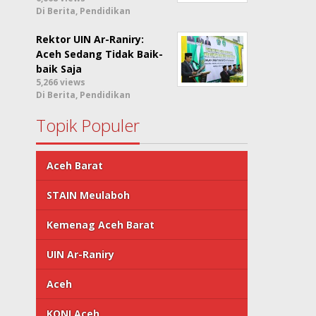
Di Berita, Pendidikan
Rektor UIN Ar-Raniry:
Aceh Sedang Tidak Baik-
baik Saja
5,266 views
Di Berita, Pendidikan
Topik Populer
Aceh Barat
STAIN Meulaboh
Kemenag Aceh Barat
UIN Ar-Raniry
Aceh
KONI Aceh