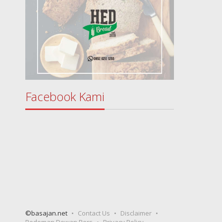
Facebook Kami
©basajan.net
Contact Us
Disclaimer
Pedoman Dewan Pers
Privacy Policy