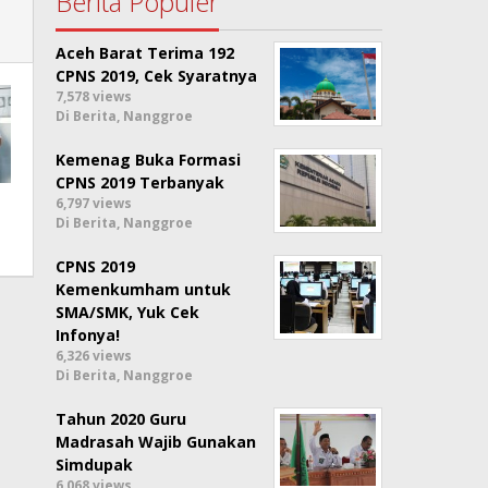
Berita Populer
Aceh Barat Terima 192
CPNS 2019, Cek Syaratnya
7,578 views
Di Berita, Nanggroe
Kemenag Buka Formasi
CPNS 2019 Terbanyak
6,797 views
Di Berita, Nanggroe
CPNS 2019
Kemenkumham untuk
SMA/SMK, Yuk Cek
Infonya!
6,326 views
Di Berita, Nanggroe
Tahun 2020 Guru
Madrasah Wajib Gunakan
Simdupak
6,068 views