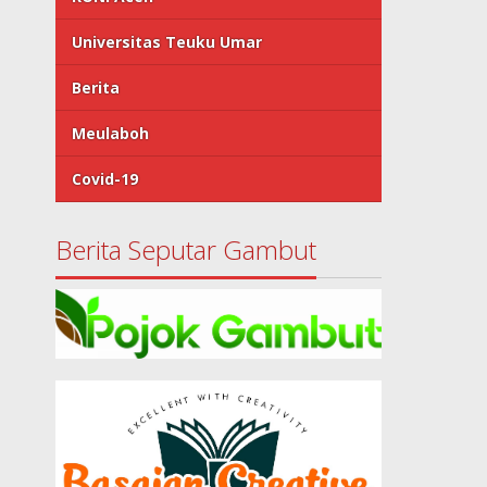
Universitas Teuku Umar
Berita
Meulaboh
Covid-19
Berita Seputar Gambut