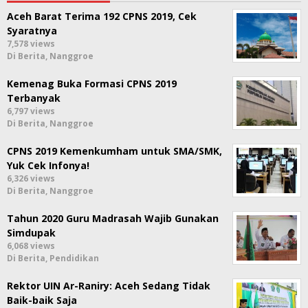
Aceh Barat Terima 192 CPNS 2019, Cek
Syaratnya
7,578 views
Di Berita, Nanggroe
Kemenag Buka Formasi CPNS 2019
Terbanyak
6,797 views
Di Berita, Nanggroe
CPNS 2019 Kemenkumham untuk SMA/SMK,
Yuk Cek Infonya!
6,326 views
Di Berita, Nanggroe
Tahun 2020 Guru Madrasah Wajib Gunakan
Simdupak
6,068 views
Di Berita, Pendidikan
Rektor UIN Ar-Raniry: Aceh Sedang Tidak
Baik-baik Saja