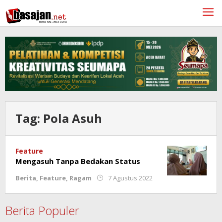
Lewati
ke
konten
Tag:
Pola Asuh
Feature
Mengasuh Tanpa Bedakan Status
oleh
Berita
,
Feature
,
Ragam
7 Agustus 2022
Redaksi
Berita Populer