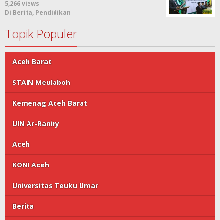
5,266 views
Di Berita, Pendidikan
Topik Populer
Aceh Barat
STAIN Meulaboh
Kemenag Aceh Barat
UIN Ar-Raniry
Aceh
KONI Aceh
Universitas Teuku Umar
Berita