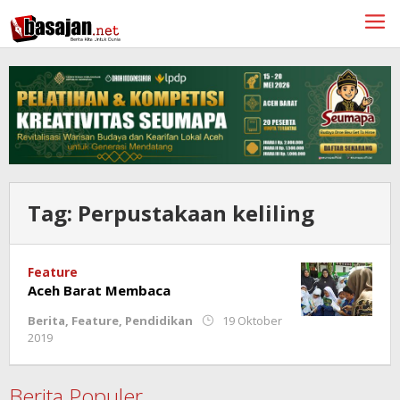
Lewati
ke
konten
Tag:
Perpustakaan keliling
Feature
Aceh Barat Membaca
Berita
,
Feature
,
Pendidikan
19 Oktober
oleh
2019
Redaksi
Berita Populer