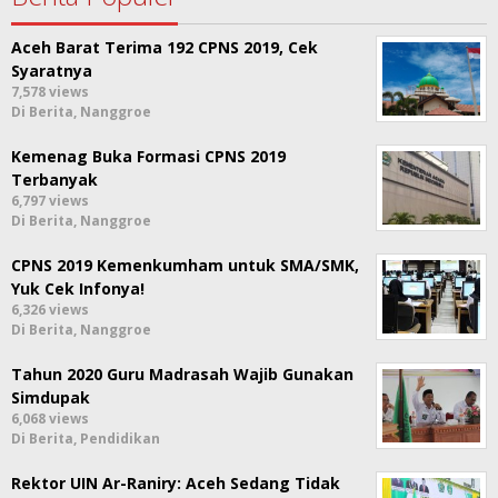
Aceh Barat Terima 192 CPNS 2019, Cek
Syaratnya
7,578 views
Di Berita, Nanggroe
Kemenag Buka Formasi CPNS 2019
Terbanyak
6,797 views
Di Berita, Nanggroe
CPNS 2019 Kemenkumham untuk SMA/SMK,
Yuk Cek Infonya!
6,326 views
Di Berita, Nanggroe
Tahun 2020 Guru Madrasah Wajib Gunakan
Simdupak
6,068 views
Di Berita, Pendidikan
Rektor UIN Ar-Raniry: Aceh Sedang Tidak