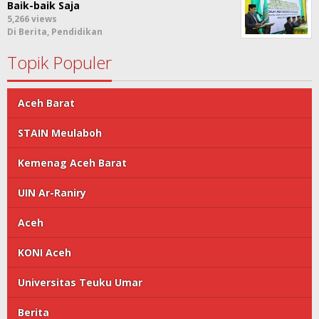
Baik-baik Saja
5,266 views
Di Berita, Pendidikan
Topik Populer
Aceh Barat
STAIN Meulaboh
Kemenag Aceh Barat
UIN Ar-Raniry
Aceh
KONI Aceh
Universitas Teuku Umar
Berita