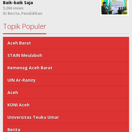
Baik-baik Saja
5,266 views
Di Berita, Pendidikan
Topik Populer
Aceh Barat
STAIN Meulaboh
Kemenag Aceh Barat
UIN Ar-Raniry
Aceh
KONI Aceh
Universitas Teuku Umar
Berita