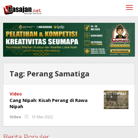
Lewati
ke
konten
Tag:
Perang Samatiga
Video
Cang Nipah: Kisah Perang di Rawa
Nipah
oleh
Video
15 Mei 2022
Redaksi
Berita Populer