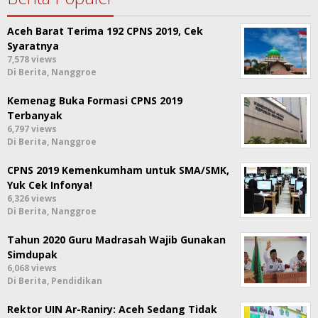
Aceh Barat Terima 192 CPNS 2019, Cek
Syaratnya
7,578 views
Di Berita, Nanggroe
Kemenag Buka Formasi CPNS 2019
Terbanyak
6,797 views
Di Berita, Nanggroe
CPNS 2019 Kemenkumham untuk SMA/SMK,
Yuk Cek Infonya!
6,326 views
Di Berita, Nanggroe
Tahun 2020 Guru Madrasah Wajib Gunakan
Simdupak
6,068 views
Di Berita, Pendidikan
Rektor UIN Ar-Raniry: Aceh Sedang Tidak