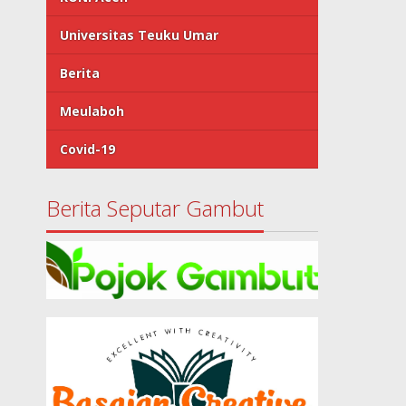
Universitas Teuku Umar
Berita
Meulaboh
Covid-19
Berita Seputar Gambut