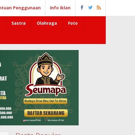
ntuan Penggunaan
Info Iklan
Sastra
Olahraga
Foto