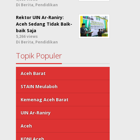
Di Berita, Pendidikan
Rektor UIN Ar-Raniry:
Aceh Sedang Tidak Baik-
baik Saja
5,266 views
Di Berita, Pendidikan
Topik Populer
Aceh Barat
STAIN Meulaboh
Kemenag Aceh Barat
UIN Ar-Raniry
Aceh
KONI Aceh