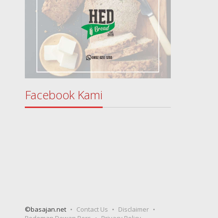
Facebook Kami
©basajan.net
Contact Us
Disclaimer
Pedoman Dewan Pers
Privacy Policy