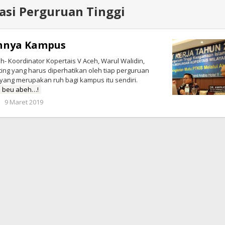
asi Perguruan Tinggi
uhnya Kampus
- Koordinator Kopertais V Aceh, Warul Walidin,
ing yang harus diperhatikan oleh tiap perguruan
, yang merupakan ruh bagi kampus itu sendiri.
 beu abeh…!
oleh
9 Maret 2019
Redaksi