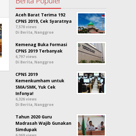
Berita Populer
Aceh Barat Terima 192
CPNS 2019, Cek Syaratnya
7,578 views
Di Berita, Nanggroe
Kemenag Buka Formasi
CPNS 2019 Terbanyak
6,797 views
Di Berita, Nanggroe
CPNS 2019
Kemenkumham untuk
SMA/SMK, Yuk Cek
Infonya!
6,326 views
Di Berita, Nanggroe
Tahun 2020 Guru
Madrasah Wajib Gunakan
Simdupak
6,069 views