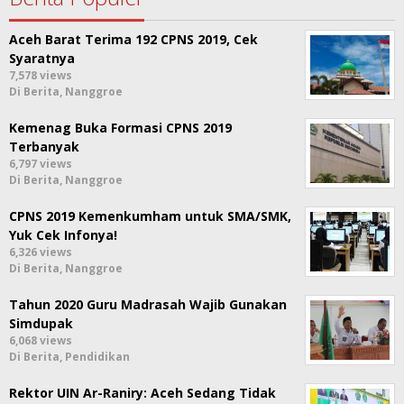
Aceh Barat Terima 192 CPNS 2019, Cek
Syaratnya
7,578 views
Di Berita, Nanggroe
Kemenag Buka Formasi CPNS 2019
Terbanyak
6,797 views
Di Berita, Nanggroe
CPNS 2019 Kemenkumham untuk SMA/SMK,
Yuk Cek Infonya!
6,326 views
Di Berita, Nanggroe
Tahun 2020 Guru Madrasah Wajib Gunakan
Simdupak
6,068 views
Di Berita, Pendidikan
Rektor UIN Ar-Raniry: Aceh Sedang Tidak