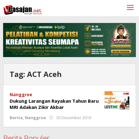
Lewati
ke
konten
Tag:
ACT Aceh
Nanggroe
Dukung Larangan Rayakan Tahun Baru
MRI Adakan Zikir Akbar
oleh
Berita
,
Nanggroe
30 Desember 2019
Redaksi
Berita Populer