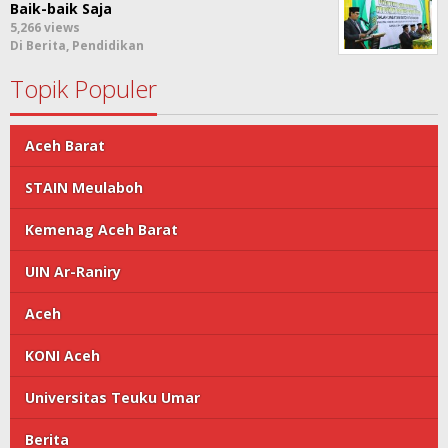
Baik-baik Saja
5,266 views
Di Berita, Pendidikan
Topik Populer
Aceh Barat
STAIN Meulaboh
Kemenag Aceh Barat
UIN Ar-Raniry
Aceh
KONI Aceh
Universitas Teuku Umar
Berita