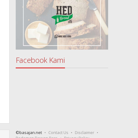
Facebook Kami
©basajan.net
Contact Us
Disclaimer
Pedoman Dewan Pers
Privacy Policy