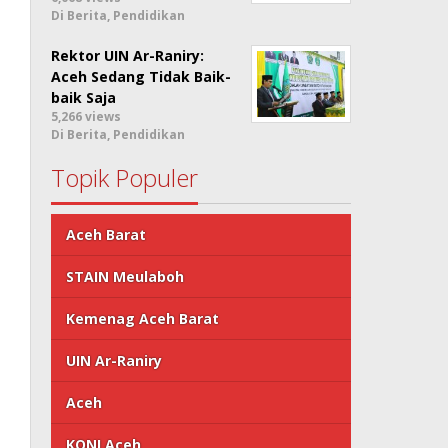
Di Berita, Pendidikan
Rektor UIN Ar-Raniry:
Aceh Sedang Tidak Baik-
baik Saja
5,266 views
Di Berita, Pendidikan
Topik Populer
Aceh Barat
STAIN Meulaboh
Kemenag Aceh Barat
UIN Ar-Raniry
Aceh
KONI Aceh