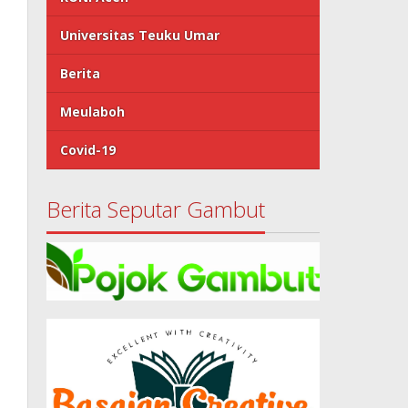
Universitas Teuku Umar
Berita
Meulaboh
Covid-19
Berita Seputar Gambut