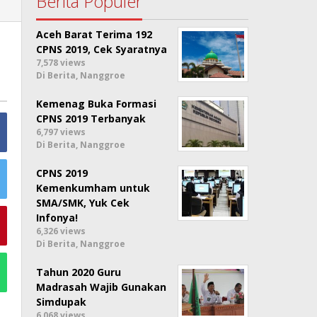
Berita Populer
Aceh Barat Terima 192
CPNS 2019, Cek Syaratnya
7,578 views
Di Berita, Nanggroe
Kemenag Buka Formasi
CPNS 2019 Terbanyak
6,797 views
Di Berita, Nanggroe
CPNS 2019
Kemenkumham untuk
SMA/SMK, Yuk Cek
Infonya!
6,326 views
Di Berita, Nanggroe
Tahun 2020 Guru
Madrasah Wajib Gunakan
Simdupak
6,068 views