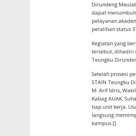
Dirundeng Meulab
dapat menumbuhk
pelayanan akadem
peralihan status 
Kegiatan yang be
tersebut, dihadir
Teungku Dirunde
Setelah prosesi p
STAIN Teungku Di
M. Arif Idris, Waki
Kabag AUAK, Suha
tiap unit kerja. U
langsung memimpi
kampus.[]