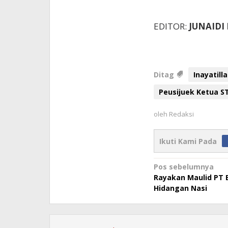
EDITOR:
JUNAIDI
Ditag
Inayatil
Peusijuek Ketua S
oleh
Redaksi
Ikuti Kami Pada
Navigasi
Pos sebelumnya
Rayakan Maulid PT 
pos
Hidangan Nasi