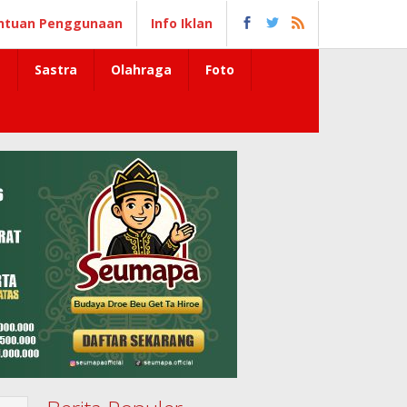
ntuan Penggunaan
Info Iklan
Sastra
Olahraga
Foto