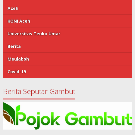
Aceh
KONI Aceh
Universitas Teuku Umar
Berita
Meulaboh
Covid-19
Berita Seputar Gambut