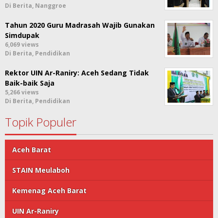
Di Berita, Nanggroe
Tahun 2020 Guru Madrasah Wajib Gunakan
Simdupak
6,069 views
Di Berita, Pendidikan
Rektor UIN Ar-Raniry: Aceh Sedang Tidak
Baik-baik Saja
5,266 views
Di Berita, Pendidikan
Topik Populer
Aceh Barat
STAIN Meulaboh
Kemenag Aceh Barat
UIN Ar-Raniry