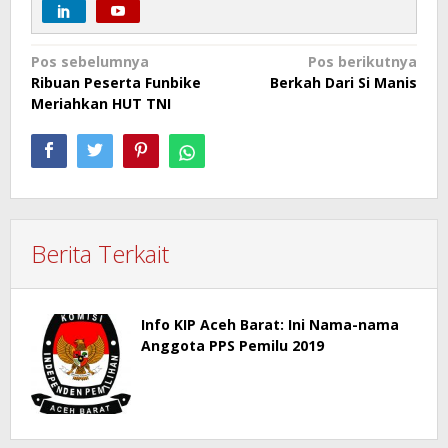
Navigasi
Pos sebelumnya
Pos berikutnya
Ribuan Peserta Funbike
Berkah Dari Si Manis
pos
Meriahkan HUT TNI
Berita Terkait
Info KIP Aceh Barat: Ini Nama-nama
Anggota PPS Pemilu 2019