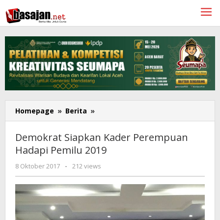
Lewati
ke
konten
Demokrat
Homepage
»
Berita
»
Siapkan
Kader
Demokrat Siapkan Kader Perempuan
Perempuan
Hadapi Pemilu 2019
Hadapi
Pemilu
oleh
8 Oktober 2017
-
212 views
2019
Revina
Rahayu