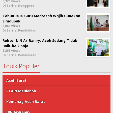
6,326 views
Di Berita, Nanggroe
Tahun 2020 Guru Madrasah Wajib Gunakan
Simdupak
6,068 views
Di Berita, Pendidikan
Rektor UIN Ar-Raniry: Aceh Sedang Tidak
Baik-baik Saja
5,266 views
Di Berita, Pendidikan
Topik Populer
Aceh Barat
STAIN Meulaboh
Kemenag Aceh Barat
UIN Ar-Raniry