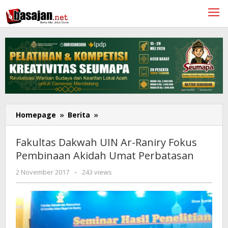
Lewati
ke
konten
Fakultas
Homepage
»
Berita
»
Dakwah
UIN
Fakultas Dakwah UIN Ar-Raniry Fokus
Ar-
Pembinaan Akidah Umat Perbatasan
Raniry
Fokus
oleh
2 November 2017
-
243 views
Pembinaan
Redaksi
Akidah
Umat
Perbatasan