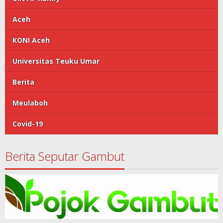
Aceh
KONI Aceh
Universitas Teuku Umar
Berita
Meulaboh
Covid-19
Berita Seputar Gambut