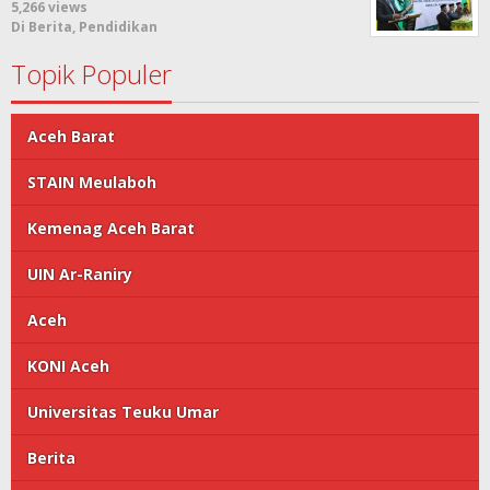
5,266 views
Di Berita, Pendidikan
Topik Populer
Aceh Barat
STAIN Meulaboh
Kemenag Aceh Barat
UIN Ar-Raniry
Aceh
KONI Aceh
Universitas Teuku Umar
Berita