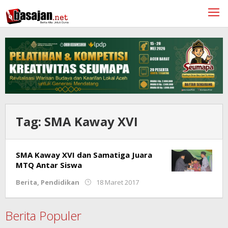
Lewati
ke
konten
Tag:
SMA Kaway XVI
SMA Kaway XVI dan Samatiga Juara
MTQ Antar Siswa
oleh
Berita
,
Pendidikan
18 Maret 2017
Redaksi
Berita Populer