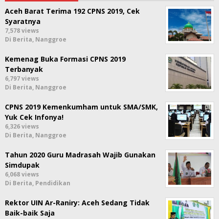
Aceh Barat Terima 192 CPNS 2019, Cek
Syaratnya
7,578 views
Di Berita, Nanggroe
Kemenag Buka Formasi CPNS 2019
Terbanyak
6,797 views
Di Berita, Nanggroe
CPNS 2019 Kemenkumham untuk SMA/SMK,
Yuk Cek Infonya!
6,326 views
Di Berita, Nanggroe
Tahun 2020 Guru Madrasah Wajib Gunakan
Simdupak
6,068 views
Di Berita, Pendidikan
Rektor UIN Ar-Raniry: Aceh Sedang Tidak
Baik-baik Saja