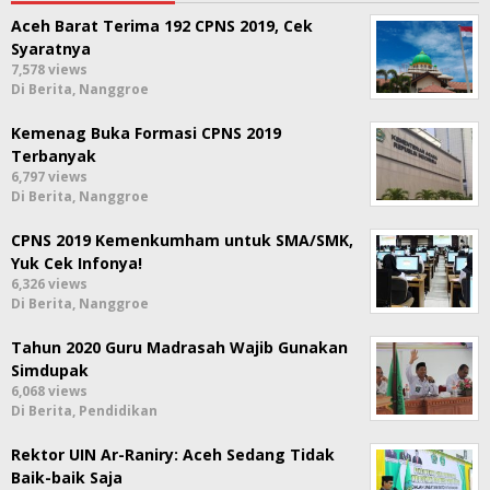
Aceh Barat Terima 192 CPNS 2019, Cek
Syaratnya
7,578 views
Di Berita, Nanggroe
Kemenag Buka Formasi CPNS 2019
Terbanyak
6,797 views
Di Berita, Nanggroe
CPNS 2019 Kemenkumham untuk SMA/SMK,
Yuk Cek Infonya!
6,326 views
Di Berita, Nanggroe
Tahun 2020 Guru Madrasah Wajib Gunakan
Simdupak
6,068 views
Di Berita, Pendidikan
Rektor UIN Ar-Raniry: Aceh Sedang Tidak
Baik-baik Saja