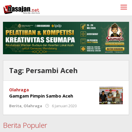
Lewati
ke
konten
Tag:
Persambi Aceh
Olahraga
Gamgam Pimpin Sambo Aceh
oleh
Berita
,
Olahraga
6 Januari 2020
Redaksi
Berita Populer