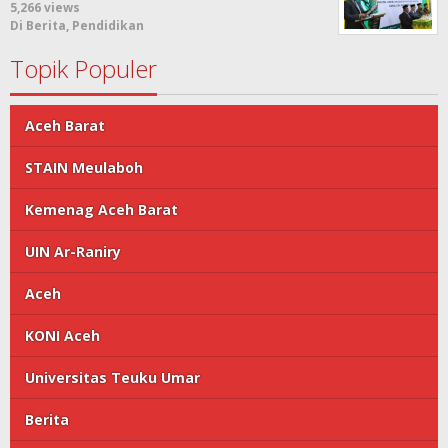
5,266 views
Di Berita, Pendidikan
Topik Populer
Aceh Barat
STAIN Meulaboh
Kemenag Aceh Barat
UIN Ar-Raniry
Aceh
KONI Aceh
Universitas Teuku Umar
Berita