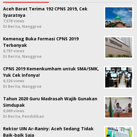
Aceh Barat Terima 192 CPNS 2019, Cek
Syaratnya
7,578 views
Di Berita, Nanggroe
Kemenag Buka Formasi CPNS 2019
Terbanyak
6,797 views
Di Berita, Nanggroe
CPNS 2019 Kemenkumham untuk SMA/SMK,
Yuk Cek Infonya!
6,326 views
Di Berita, Nanggroe
Tahun 2020 Guru Madrasah Wajib Gunakan
Simdupak
6,069 views
Di Berita, Pendidikan
Rektor UIN Ar-Raniry: Aceh Sedang Tidak
Baik-baik Saja