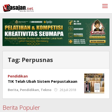
Lewati
ke
konten
Tag:
Perpusnas
Pendidikan
TIK Telah Ubah Sistem Perpustakaan
oleh
Berita
,
Pendidikan
,
Tekno
26 Juli 2018
Redaksi
Berita Populer