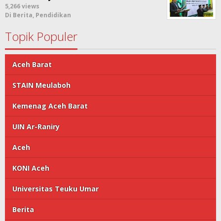
5,266 views
Di Berita, Pendidikan
Topik Populer
Aceh Barat
STAIN Meulaboh
Kemenag Aceh Barat
UIN Ar-Raniry
Aceh
KONI Aceh
Universitas Teuku Umar
Berita