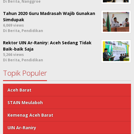
Di Berita, Nanggroe
Tahun 2020 Guru Madrasah Wajib Gunakan
Simdupak
6,069 views
Di Berita, Pendidikan
Rektor UIN Ar-Raniry: Aceh Sedang Tidak
Baik-baik Saja
5,266 views
Di Berita, Pendidikan
Topik Populer
Aceh Barat
STAIN Meulaboh
Kemenag Aceh Barat
UIN Ar-Raniry