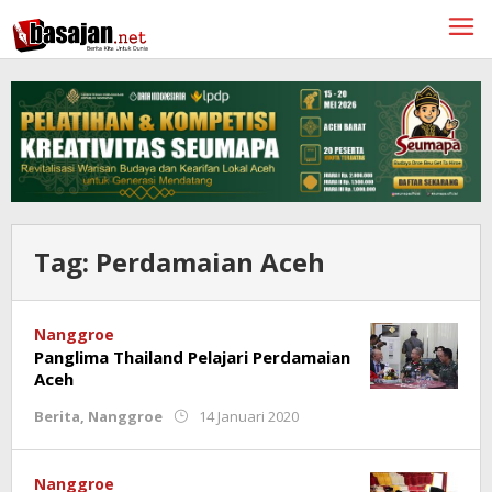
Lewati
ke
konten
Tag:
Perdamaian Aceh
Nanggroe
Panglima Thailand Pelajari Perdamaian
Aceh
oleh
Berita
,
Nanggroe
14 Januari 2020
Rahmat
Trisnamal
Nanggroe