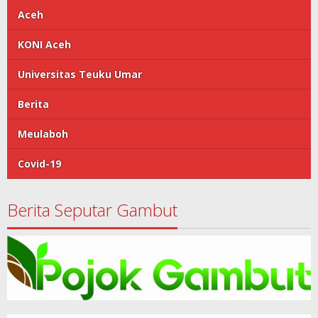
Aceh
KONI Aceh
Universitas Teuku Umar
Berita
Meulaboh
Covid-19
Berita Seputar Gambut