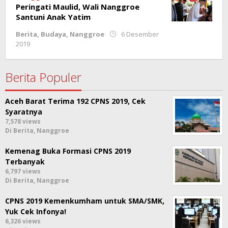
Peringati Maulid, Wali Nanggroe
Santuni Anak Yatim
Berita
,
Budaya
,
Nanggroe
6 Desember
oleh
2019
Redaksi
Berita Populer
Aceh Barat Terima 192 CPNS 2019, Cek
Syaratnya
7,578 views
Di Berita, Nanggroe
Kemenag Buka Formasi CPNS 2019
Terbanyak
6,797 views
Di Berita, Nanggroe
CPNS 2019 Kemenkumham untuk SMA/SMK,
Yuk Cek Infonya!
6,326 views