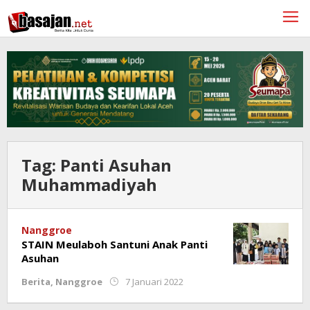
Lewati
ke
konten
Tag:
Panti Asuhan
Muhammadiyah
Nanggroe
STAIN Meulaboh Santuni Anak Panti
Asuhan
oleh
Berita
,
Nanggroe
7 Januari 2022
Muliadi