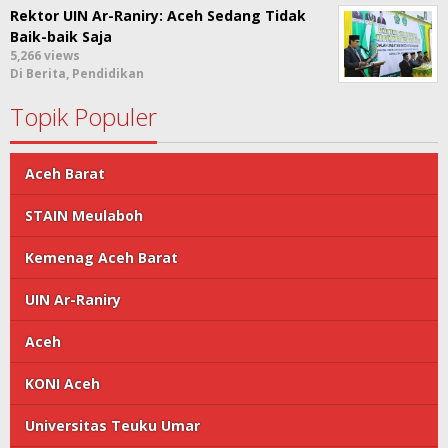
Rektor UIN Ar-Raniry: Aceh Sedang Tidak
Baik-baik Saja
5,266 views
Di Berita, Pendidikan
Topik Populer
Aceh Barat
STAIN Meulaboh
Kemenag Aceh Barat
UIN Ar-Raniry
Aceh
KONI Aceh
Universitas Teuku Umar