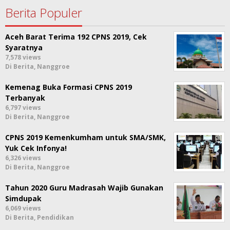
Berita Populer
Aceh Barat Terima 192 CPNS 2019, Cek
Syaratnya
7,578 views
Di Berita, Nanggroe
Kemenag Buka Formasi CPNS 2019
Terbanyak
6,797 views
Di Berita, Nanggroe
CPNS 2019 Kemenkumham untuk SMA/SMK,
Yuk Cek Infonya!
6,326 views
Di Berita, Nanggroe
Tahun 2020 Guru Madrasah Wajib Gunakan
Simdupak
6,069 views
Di Berita, Pendidikan